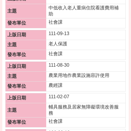
專
區
中低收入老人重病住院看護費用補
助
回
社會課
首
頁
111-09-13
網
老人保護
站
社會課
導
覽
111-08-30
市
農業用地作農業設施容許使用
政
信
農經課
箱
111-02-07
常
輔具服務及居家無障礙環境改善服
見
務
問
答
社會課