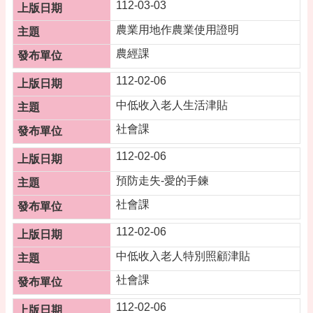
告
112-03-03
便
農業用地作農業使用證明
民
農經課
資
訊
112-02-06
機
中低收入老人生活津貼
關
社會課
通
訊
112-02-06
錄
預防走失-愛的手鍊
相
關
社會課
資
料
112-02-06
活
中低收入老人特別照顧津貼
動
社會課
報
名
112-02-06