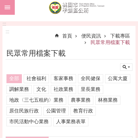
:::
跳到主要內容區塊
市
民
:::
卡
:::
首頁
便民資訊
下載專區
進
民眾常用檔案下載
階
民眾常用檔案下載
搜
尋
全部
社會福利
客家事務
全民健保
公寓大廈
本
調解業務
文化
社政業務
里長業務
區
地政〈三七五租約〉業務
農事業務
林務業務
介
紹
原住民族行政
公園管理
教育行政
訊
市民活動中心業務
人事業務表單
息
公