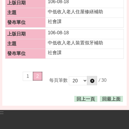
桃
106-08-18
園
中低收入老人住屋修繕補助
市
政
社會課
府
106-08-18
隱
中低收入老人裝置假牙補助
私
權
社會課
政
策
政
1
2
府
/
30
每頁筆數
網
站
資
回上一頁
回最上面
料
開
:::
放
宣
告