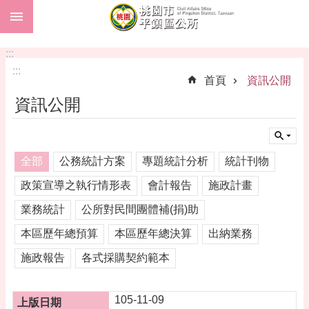
:::
跳到主要內容區塊
市
民
:::
卡
:::
首頁
資訊公開
進
資訊公開
階
搜
尋
全部
公務統計方案
專題統計分析
統計刊物
政策宣導之執行情形表
會計報告
施政計畫
本
業務統計
公所對民間團體補(捐)助
區
介
本區歷年總預算
本區歷年總決算
出納業務
紹
施政報告
各式採購契約範本
訊
息
公
105-11-09