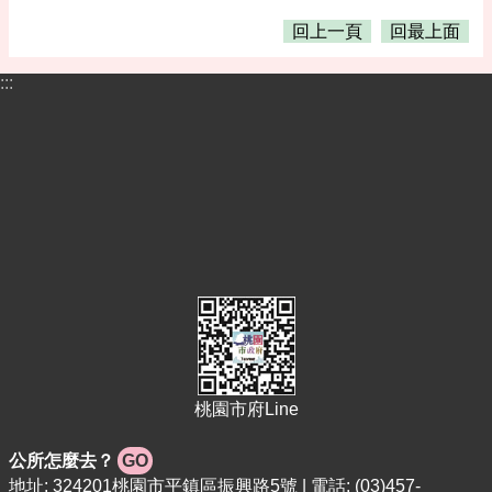
回上一頁
回最上面
:::
桃園市府Line
公所怎麼去？
GO
地址: 324201桃園市平鎮區振興路5號 | 電話: (03)457-