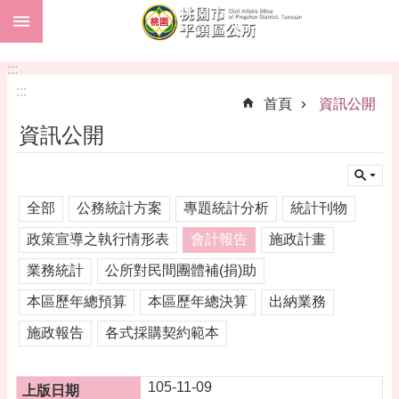
:::
跳到主要內容區塊
市
民
:::
卡
:::
首頁
資訊公開
進
資訊公開
階
搜
尋
全部
公務統計方案
專題統計分析
統計刊物
政策宣導之執行情形表
會計報告
施政計畫
本
業務統計
公所對民間團體補(捐)助
區
介
本區歷年總預算
本區歷年總決算
出納業務
紹
施政報告
各式採購契約範本
訊
息
公
105-11-09