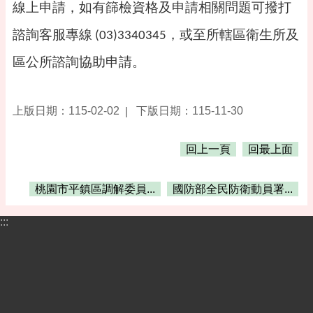
專
線上申請，如有篩檢資格及申請相關問題可撥打
區
諮詢客服專線
，或至所轄區衛生所及
(03)3340345
回
區公所諮詢協助申請。
首
頁
網
上版日期：115-02-02
下版日期：115-11-30
站
導
覽
回上一頁
回最上面
市
政
桃園市平鎮區調解委員...
國防部全民防衛動員署...
信
箱
:::
常
見
問
答