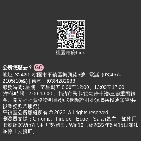
桃
園
市
政
府
隱
私
桃園市府Line
權
政
公所怎麼去？
GO
策
地址: 324201桃園市平鎮區振興路5號 | 電話: (03)457-
政
2105(10線) | 傳真：(03)4282983
府
服務時間: 星期一至星期五 8:00至12:00、13:00至17:00
網
(午休時間:12:00-13:00；申請市民卡/婦幼停車證/三節重陽禮
金、開立社福資格證明書/領取身障證明及領取兵役通知單/兵
站
役業務照常服務)
資
平鎮區公所版權所有 © 2023. All rights reserved.
料
瀏覽器支援：Chrome、Firefox、Edge、Safari為主，如使用
開
IE瀏覽器Win7已不再支援IE，Win10已於2022年6月15日淘汰
放
並停止支援IE。
宣
告