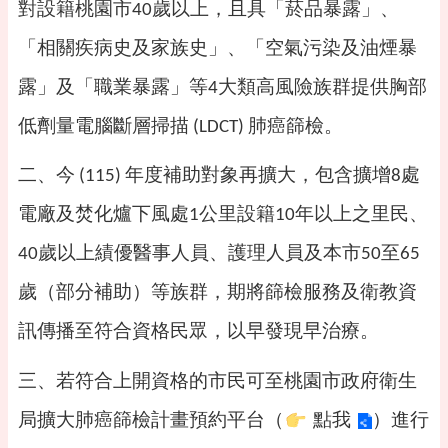
告
對設籍桃園市
歲以上，且具「菸品暴露」、
40
便
「相關疾病史及家族史」、「空氣污染及油煙暴
民
露」及「職業暴露」等
大類高風險族群提供胸部
資
4
訊
低劑量電腦斷層掃描
肺癌篩檢。
(LDCT)
機
關
二、今
年度補助對象再擴大，包含擴增
處
(115)
8
通
訊
電廠及焚化爐下風處
公里設籍
年以上之里民、
1
10
錄
歲以上績優醫事人員、護理人員及本市
至
40
50
65
相
關
歲（部分補助）等族群，期將篩檢服務及衛教資
資
料
訊傳播至符合資格民眾，以早發現早治療。
活
三、若符合上開資格的市民可至桃園市政府衛生
動
報
局擴大肺癌篩檢計畫預約平台（
）進行
點我
名