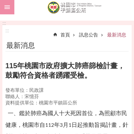
:::
跳到主要內容區塊
市
民
:::
卡
:::
首頁
訊息公告
最新消息
進
最新消息
階
搜
尋
115年桃園市政府擴大肺癌篩檢計畫，
鼓勵符合資格者踴躍受檢。
本
發布單位：民政課
區
聯絡人：宋憶芬
介
資料提供單位：桃園市平鎮區公所
紹
一、鑑於肺癌為國人十大死因首位，為照顧市民
訊
息
健康，桃園市自
年
月
日起推動旨揭計畫，針
112
3
1
公