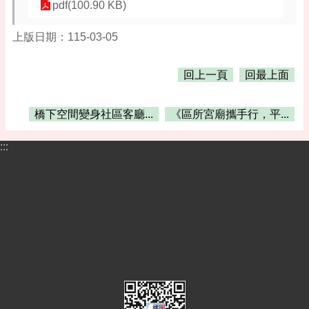
pdf(100.90 KB)
網
上版日期：115-03-05
站
安
全
回上一頁
回最上面
政
策
橋下空間變身社區客廳...
《區所宮廟攜手行，平...
:::