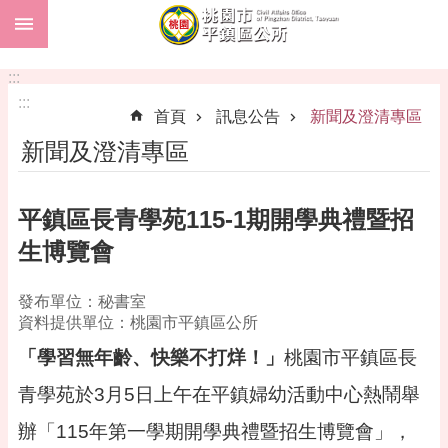
:::
跳到主要內容區塊
市
民
:::
卡
:::
首頁
訊息公告
新聞及澄清專區
進
新聞及澄清專區
階
搜
尋
平鎮區長青學苑115-1期開學典禮暨招
生博覽會
本
發布單位：秘書室
區
資料提供單位：桃園市平鎮區公所
介
紹
「學習無年齡、快樂不打烊！」
桃園市平鎮區長
訊
青學苑於3月5日上午在平鎮婦幼活動中心熱鬧舉
息
辦「115年第一學期開學典禮暨招生博覽會」，
公