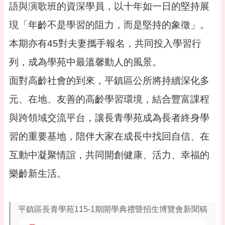
桃
語與演歌班的資深學員，以十年如一日的堅持展
園
市
現「年齡不是學習的阻力，而是堅持的象徵」。
政
本期亦有45對夫妻攜手報名，共同投入學習行
府
列，成為學苑中最溫馨動人的風景。
隱
私
面對高齡社會的到來，平鎮區公所將持續深化多
權
元、在地、友善的高齡學習環境，結合豐富課程
政
策
與跨領域交流平台，讓長青學苑成為長者終身學
政
習的重要基地，陪伴大家在成長中找回自信、在
府
網
互動中凝聚情誼，共同開創健康、活力、幸福的
站
資
樂齡新生活。
料
開
放
平鎮區長青學苑115-1期開學典禮暨招生博覽會新聞稿
宣
告