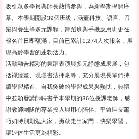
告
吸引眾多學員與師長熱情參與，為新學期揭開序
便
幕。本學期開設39個班級，涵蓋科技、語言、音
民
資
樂與養生等多元課程，舞蹈班與手機應用班更在
訊
報名首日即額滿，目前已累計1,274人次報名，展
機
關
現高齡學習的蓬勃活力。
通
活動融合精彩的舞蹈表演與多元靜態成果展，包
訊
錄
括禪繞畫、現場書法揮毫等，充分展現長輩們持
相
續學習精進、自我突破的學習成果與熱忱，典禮
關
資
中並頒發講師聘書予本學期的36位授課老師，感
料
謝教師團隊的專業投入與用心陪伴。平鎮區長蕭
活
動
巧如特別期勉大家，勇敢走出家門，快樂學習，
報
讓退休生活更為精彩。
名