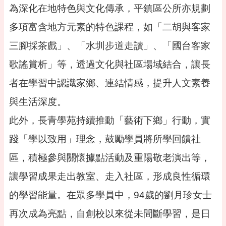
專
為深化在地特色與文化傳承，平鎮區公所亦規劃
區
多項富含地方元素的特色課程，如「二胡與客家
回
三腳採茶戲」、「水圳步道走讀」、「國台客家
首
頁
歌謠賞析」等，透過文化與社區場域結合，讓長
網
者在學習中認識家鄉、連結情感，提升人文素養
站
導
與生活深度。
覽
此外，長青學苑持續推動「藝術下鄉」行動，實
市
政
踐「學以致用」理念，鼓勵學員將所學回饋社
信
區，積極參與關懷據點活動及重陽敬老演出等，
箱
讓學習成果走出教室、走入社區，形成良性循環
常
見
的學習能量。在眾多學員中，94歲的劉月珍女士
問
答
再次成為亮點，自創校以來從未間斷學習，是日