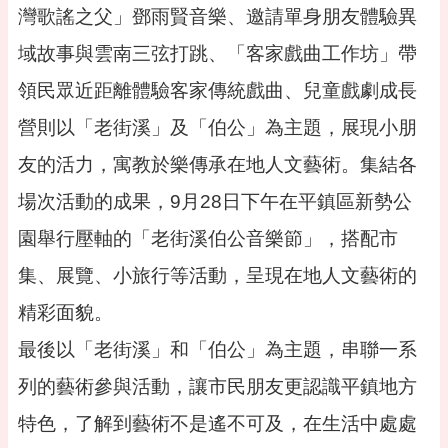
專
灣歌謠之父」鄧雨賢音樂、邀請單身朋友體驗異
區
域故事與雲南三弦打跳、「客家戲曲工作坊」帶
回
領民眾近距離體驗客家傳統戲曲、兒童戲劇成長
首
頁
營則以「老街溪」及「伯公」為主題，展現小朋
網
友的活力，寓教於樂傳承在地人文藝術。集結各
站
導
場次活動的成果，9月28日下午在平鎮區新勢公
覽
園舉行壓軸的「老街溪伯公音樂節」，搭配市
市
政
集、展覽、小旅行等活動，呈現在地人文藝術的
信
精彩面貌。
箱
最後以「老街溪」和「伯公」為主題，串聯一系
常
見
列的藝術參與活動，讓市民朋友更認識平鎮地方
問
答
特色，了解到藝術不是遙不可及，在生活中處處