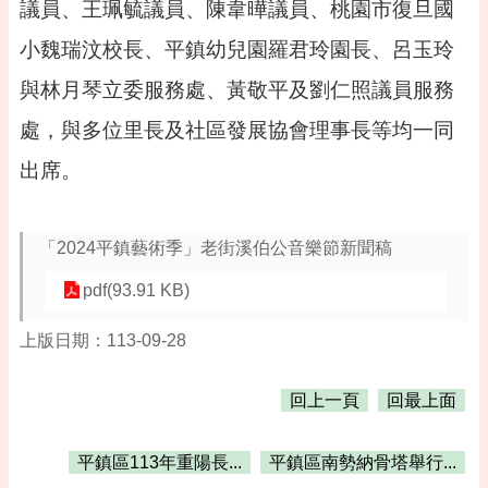
議員、王珮毓議員、陳韋曄議員、桃園市復旦國
網
小魏瑞汶校長、平鎮幼兒園羅君玲園長、呂玉玲
站
安
與林月琴立委服務處、黃敬平及劉仁照議員服務
全
處，與多位里長及社區發展協會理事長等均一同
政
策
出席。
「2024平鎮藝術季」老街溪伯公音樂節新聞稿
pdf(93.91 KB)
上版日期：113-09-28
回上一頁
回最上面
平鎮區113年重陽長...
平鎮區南勢納骨塔舉行...