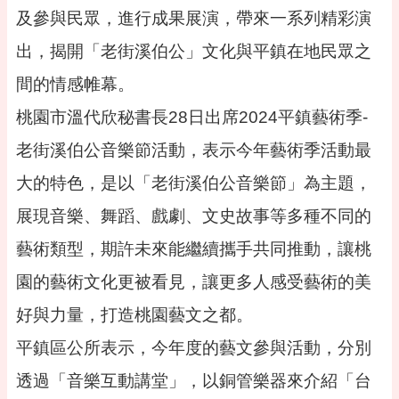
告
及參與民眾，進行成果展演，帶來一系列精彩演
便
出，揭開「老街溪伯公」文化與平鎮在地民眾之
民
資
間的情感帷幕。
訊
桃園市溫代欣秘書長28日出席2024平鎮藝術季-
機
關
老街溪伯公音樂節活動，表示今年藝術季活動最
通
大的特色，是以「老街溪伯公音樂節」為主題，
訊
錄
展現音樂、舞蹈、戲劇、文史故事等多種不同的
相
藝術類型，期許未來能繼續攜手共同推動，讓桃
關
資
園的藝術文化更被看見，讓更多人感受藝術的美
料
好與力量，打造桃園藝文之都。
活
動
平鎮區公所表示，今年度的藝文參與活動，分別
報
透過「音樂互動講堂」，以銅管樂器來介紹「台
名