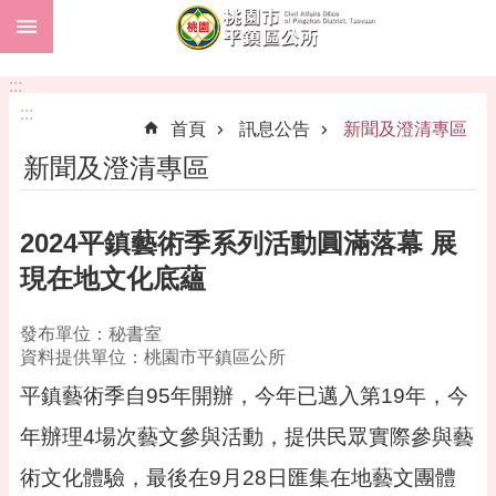
:::
跳到主要內容區塊
市
民
:::
卡
:::
首頁
訊息公告
新聞及澄清專區
進
新聞及澄清專區
階
搜
尋
2024平鎮藝術季系列活動圓滿落幕 展
現在地文化底蘊
本
發布單位：秘書室
區
資料提供單位：桃園市平鎮區公所
介
紹
平鎮藝術季自95年開辦，今年已邁入第19年，今
訊
年辦理4場次藝文參與活動，提供民眾實際參與藝
息
術文化體驗，最後在9月28日匯集在地藝文團體
公