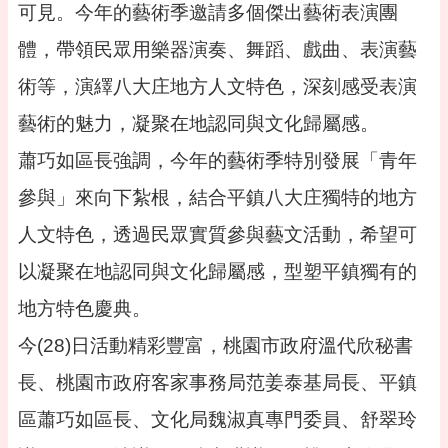
桃
可見。今年的藝術季邀請多個傑出藝術表演團
園
市
體，帶領民眾用樂器演奏、舞蹈、戲曲、表演藝
政
術等，演繹八大庄地方人文特色，深刻感受表演
府
藝術的魅力，凝聚在地認同與文化歸屬感。
隱
私
蕭巧如區長強調，今年的藝術季特別發展「青年
權
參與」來向下紮根，結合平鎮八大庄獨特的地方
政
策
人文特色，透過民眾實質參與藝文活動，希望可
政
以凝聚在地認同與文化歸屬感，型塑平鎮獨有的
府
網
地方特色慶典。
站
資
今(28)日活動精彩豐富，桃園市政府溫代欣秘書
料
長、桃園市政府客家事務局范姜泰基局長、平鎮
開
放
區蕭巧如區長、文化局魏淑真專門委員、舒翠玲
宣
告