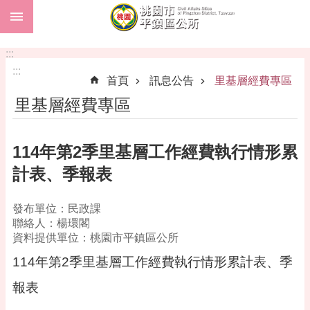
:::
跳到主要內容區塊
市
民
:::
卡
:::
首頁
訊息公告
里基層經費專區
進
里基層經費專區
階
搜
尋
114年第2季里基層工作經費執行情形累
計表、季報表
本
發布單位：民政課
區
聯絡人：楊環閣
介
資料提供單位：桃園市平鎮區公所
紹
114年第2季里基層工作經費執行情形累計表、季
訊
息
報表
公