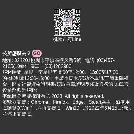
專
區
回
首
頁
桃園市府Line
網
站
公所怎麼去？
GO
導
地址: 324201桃園市平鎮區振興路5號 | 電話: (03)457-
覽
2105(10線) | 傳真：(03)4282983
服務時間: 星期一至星期五 8:00至12:00、13:00至17:00
市
(午休時間:12:00-13:00；申請市民卡/婦幼停車證/三節重陽禮
政
金、開立社福資格證明書/領取身障證明及領取兵役通知單/兵
信
役業務照常服務)
箱
平鎮區公所版權所有 © 2023. All rights reserved.
瀏覽器支援：Chrome、Firefox、Edge、Safari為主，如使用
常
IE瀏覽器Win7已不再支援IE，Win10已於2022年6月15日淘汰
見
並停止支援IE。
問
答