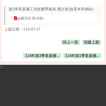
告
第2季里基層工作經費季報表.累計表(放置本所網站)
便
民
pdf(154.45 KB)
資
訊
上版日期：114-07-17
機
關
回上一頁
回最上面
通
訊
錄
114年第3季里基層...
114年第1季里基層...
相
:::
關
資
料
活
動
報
名