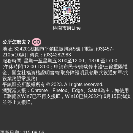
專
區
回
首
桃園市府Line
頁
公所怎麼去？
GO
網
地址: 324201桃園市平鎮區振興路5號 | 電話: (03)457-
站
2105(10線) | 傳真：(03)4282983
導
服務時間: 星期一至星期五 8:00至12:00、13:00至17:00
覽
(午休時間:12:00-13:00；申請市民卡/婦幼停車證/三節重陽禮
金、開立社福資格證明書/領取身障證明及領取兵役通知單/兵
市
役業務照常服務)
政
平鎮區公所版權所有 © 2023. All rights reserved.
信
瀏覽器支援：Chrome、Firefox、Edge、Safari為主，如使用
箱
IE瀏覽器Win7已不再支援IE，Win10已於2022年6月15日淘汰
並停止支援IE。
常
見
問
答
更新日期
115-08-06