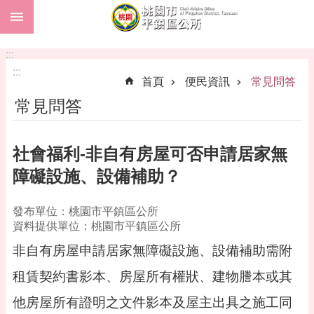
:::
跳到主要內容區塊
市
民
:::
卡
:::
首頁
便民資訊
常見問答
進
常見問答
階
搜
尋
社會福利-非自有房屋可否申請居家無
障礙設施、設備補助？
本
發布單位：桃園市平鎮區公所
區
資料提供單位：桃園市平鎮區公所
介
紹
非自有房屋申請居家無障礙設施、設備補助需附
訊
租賃契約書影本、房屋所有權狀、建物謄本或其
息
他房屋所有證明之文件影本及屋主出具之施工同
公