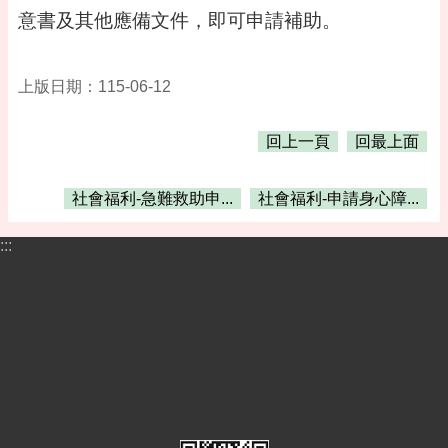
告
意書及其他應備文件，即可申請補助。
便
民
資
上版日期：115-06-12
訊
回上一頁
回最上面
機
關
通
社會福利-急難救助申...
社會福利-申請身心障...
訊
錄
:::
相
關
資
料
活
動
報
名