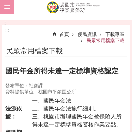
:::
跳到主要內容區塊
市
民
:::
卡
:::
首頁
便民資訊
下載專區
進
民眾常用檔案下載
階
民眾常用檔案下載
搜
尋
國民年金所得未達一定標準資格認定
本
發布單位：社會課
區
資料提供單位：桃園市平鎮區公所
介
一、國民年金法。
紹
法源依
二、國民年金法施行細則。
訊
據：
三、桃園市辦理國民年金被保險人所
息
得未達一定標準資格審核作業要點。
公