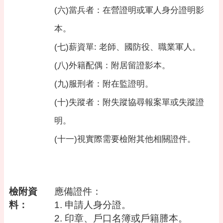
桃
(六)當兵者：在營證明或軍人身分證明影
園
市
本。
政
府
(七)薪資單
:
老師、國防役、職業軍人。
(八)外籍配偶：附居留證影本。
隱
私
(九)服刑者：附在監證明。
權
政
(十)失蹤者：附失蹤協尋報案單或失蹤證
策
明。
政
府
(十一)視實際需要檢附其他相關證件。
網
站
資
料
開
檢附資
應備證件：
放
料：
1. 申請人身分證。
宣
2. 印章、戶口名簿或戶籍謄本。
告