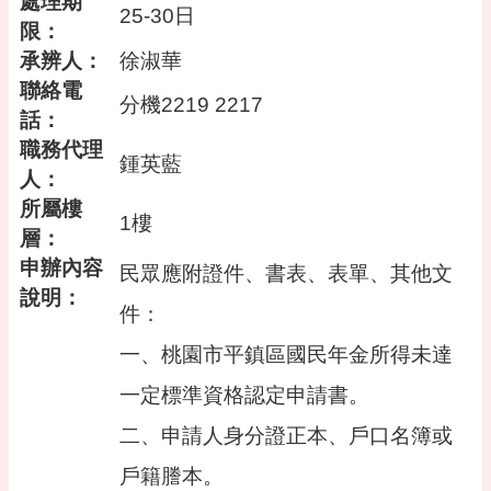
處理期
告
25-30日
限：
便
承辨人：
徐淑華
民
聯絡電
資
分機2219 2217
訊
話：
職務代理
機
鍾英藍
人：
關
通
所屬樓
1樓
訊
層：
錄
申辦內容
民眾應附證件、書表、表單、其他文
相
說明：
件：
關
資
一、桃園市平鎮區國民年金所得未達
料
一定標準資格認定申請書。
活
動
二、申請人身分證正本、戶口名簿或
報
名
戶籍謄本。