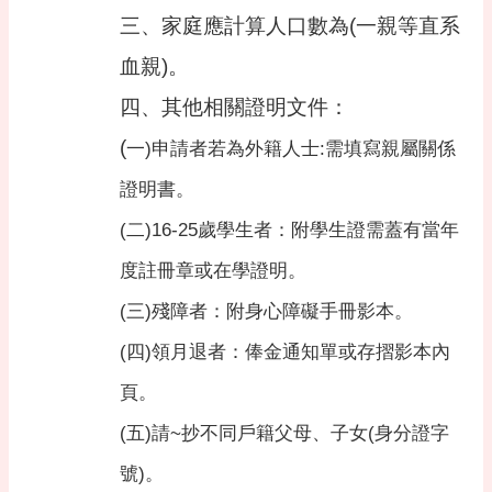
專
三、家庭應計算人口數為(一親等直系
區
血親)。
回
首
四、其他相關證明文件：
頁
(
一)申請者若為外籍人士
:
需填寫親屬關係
網
站
證明書。
導
(二)
16-25
歲學生者：附學生證需蓋有當年
覽
度註冊章或在學證明。
市
政
(三)殘障者：附身心障礙手冊影本。
信
箱
(四)領月退者：俸金通知單或存摺影本內
常
頁。
見
問
(五)請
~
抄不同戶籍父母、子女
(
身分證字
答
號
)
。