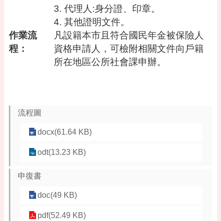
3. 代理人:身分證、印章。
網
4. 其他證明文件。
站
作業流
凡設籍本市且符合國民年金被保險人
安
程：
資格申請人，可檢附相關文件向戶籍
全
政
所在地區公所社會課申辦。
策
流程圖
docx(61.64 KB)
odt(13.23 KB)
申復書
doc(49 KB)
pdf(52.49 KB)