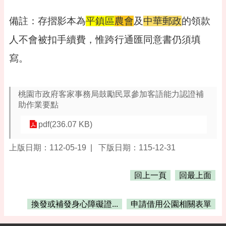
告
備註：存摺影本為
平鎮區
農會
及
中華郵政
的領款
便
民
人不會被扣手續費，惟跨行通匯同意書仍須填
資
訊
寫。
機
關
通
桃園市政府客家事務局鼓勵民眾參加客語能力認證補
訊
助作業要點
錄
pdf(236.07 KB)
相
關
上版日期：112-05-19
下版日期：115-12-31
資
料
回上一頁
回最上面
活
動
換發或補發身心障礙證...
申請借用公園相關表單
報
名