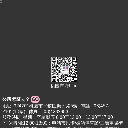
專
:::
區
回
首
頁
網
站
導
覽
市
政
信
桃園市府Line
箱
公所怎麼去？
GO
常
地址: 324201桃園市平鎮區振興路5號 | 電話: (03)457-
見
2105(10線) | 傳真：(03)4282983
問
服務時間: 星期一至星期五 8:00至12:00、13:00至17:00
答
(午休時間:12:00-13:00；申請市民卡/婦幼停車證/三節重陽禮