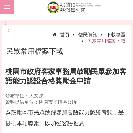
:::
跳到主要內容區塊
市
民
:::
卡
:::
首頁
便民資訊
下載專區
進
民眾常用檔案下載
階
民眾常用檔案下載
搜
尋
桃園市政府客家事務局鼓勵民眾參加客
語能力認證合格獎勵金申請
本
區
發布單位：人文課
介
資料提供單位：桃園市平鎮區公所
紹
為鼓勵本市民眾踴躍參加客語能力認證考試，爰
訊
息
提供本項獎勵，以加強客語推廣。
公