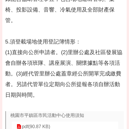
桃
園
椅、投影設備、音響、冷氣使用及全部財產保
市
政
管。
府
隱
5.須登載場地使用登記簿情形：
私
權
(1)直接向公所申請者。(2)里辦公處及社區發展協
政
會自辦各項班隊、講座展演、關懷據點等各項活
策
動。(3)經代管里辦公處蓋章經公所開單完成繳費
政
府
者。另請代管單位定期向公所提報各項自辦活動
網
站
日期與時間。
資
料
開
桃園市平鎮區市民活動中心使用須知
放
宣
pdf(90.87 KB)
告