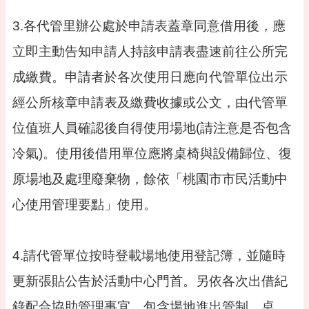
專
區
3.各代管里辦公處於申請表蓋章同意借用後，應
回
立即主動告知申請人持該申請表盡速前往公所完
首
成繳費。申請者於各次使用日應向代管單位出示
頁
經公所核章申請表及繳費收據或公文，由代管單
網
站
位值班人員確認後自得使用場地(請注意是否包含
導
覽
冷氣)。使用後借用單位應將桌椅與設備歸位、復
市
原場地及處理廢棄物，餘依「桃園市市民活動中
政
信
心使用管理要點」使用。
箱
常
4.請代管單位按時登載場地使用登記簿，並隨時
見
問
更新張貼公告於活動中心門首。另依各次出借紀
答
錄配合協助管理事宜，包含場地進出管制、桌