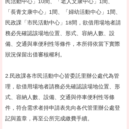
民活動中心」10間、「老人文康中心」1間、
告
「長青文康中心」1間、「婦幼活動中心」1間、
便
民
民政課「市民活動中心」18間，欲借用場地者請
資
訊
務必先確認該場地位置、形式、容納人數、設
機
備、交通與車便利性等條件，本所得依當下實際
關
通
狀況保留出借審核權利。
訊
錄
2.民政課各市民活動中心皆委託里辦公處代為管
相
關
理，欲借用場地者請務必先確認該場地位置、形
資
料
式、容納人數、設備、交通與停車便利性等條
活
件，符合需求者持申請表先向各代管里辦公處登
動
報
記與蓋章，再至公所完成繳費手續。
名