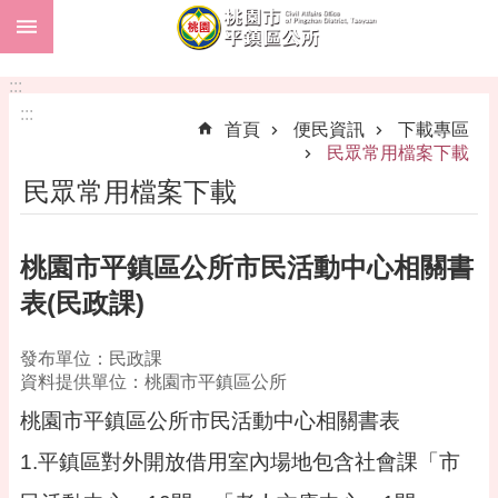
:::
跳到主要內容區塊
市
民
:::
卡
:::
首頁
便民資訊
下載專區
進
民眾常用檔案下載
階
民眾常用檔案下載
搜
尋
桃園市平鎮區公所市民活動中心相關書
表(民政課)
本
區
發布單位：民政課
介
資料提供單位：桃園市平鎮區公所
紹
桃園市平鎮區公所市民活動中心相關書表
訊
息
1.平鎮區對外開放借用室內場地包含社會課「市
公