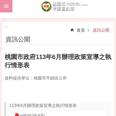
:::
跳到主要內容區塊
市
民
:::
卡
:::
首頁
資訊公開
進
資訊公開
階
搜
尋
桃園市政府113年6月辦理政策宣導之執
行情形表
本
資料提供單位：桃園市平鎮區公所
區
介
紹
訊
113年6月辦理政策宣導之執行情形表
息
公
pdf(49.56 KB)