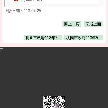
告
便
上版日期：113-07-25
民
資
回上一頁
回最上面
訊
機
桃園市政府113年7...
桃園市政府113年5...
關
通
:::
訊
錄
相
關
資
料
活
動
報
名