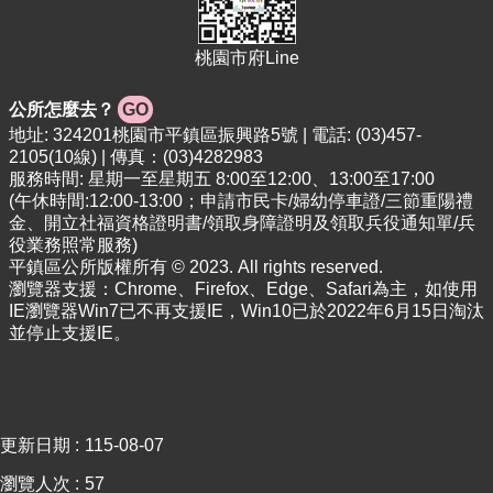
專
區
桃園市府Line
回
首
公所怎麼去？
GO
頁
地址: 324201桃園市平鎮區振興路5號 | 電話: (03)457-
2105(10線) | 傳真：(03)4282983
網
服務時間: 星期一至星期五 8:00至12:00、13:00至17:00
站
(午休時間:12:00-13:00；申請市民卡/婦幼停車證/三節重陽禮
導
金、開立社福資格證明書/領取身障證明及領取兵役通知單/兵
覽
役業務照常服務)
平鎮區公所版權所有 © 2023. All rights reserved.
市
瀏覽器支援：Chrome、Firefox、Edge、Safari為主，如使用
政
IE瀏覽器Win7已不再支援IE，Win10已於2022年6月15日淘汰
信
並停止支援IE。
箱
常
見
問
更新日期
115-08-07
答
瀏覽人次
57