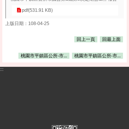
告
pdf(531.91 KB)
便
民
上版日期：108-04-25
資
訊
回上一頁
回最上面
機
關
通
桃園市平鎮區公所-市...
桃園市平鎮區公所-市...
訊
錄
:::
相
關
資
料
活
動
報
名