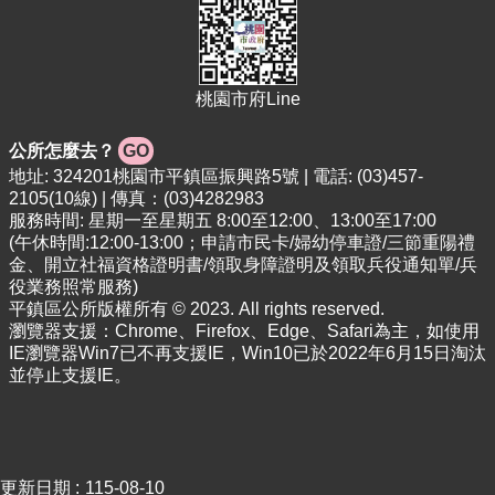
專
區
回
桃園市府Line
首
頁
公所怎麼去？
GO
網
地址: 324201桃園市平鎮區振興路5號 | 電話: (03)457-
站
2105(10線) | 傳真：(03)4282983
導
服務時間: 星期一至星期五 8:00至12:00、13:00至17:00
覽
(午休時間:12:00-13:00；申請市民卡/婦幼停車證/三節重陽禮
金、開立社福資格證明書/領取身障證明及領取兵役通知單/兵
市
役業務照常服務)
政
平鎮區公所版權所有 © 2023. All rights reserved.
信
瀏覽器支援：Chrome、Firefox、Edge、Safari為主，如使用
箱
IE瀏覽器Win7已不再支援IE，Win10已於2022年6月15日淘汰
並停止支援IE。
常
見
問
答
更新日期
115-08-10