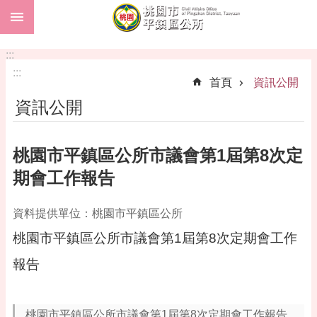
:::
跳到主要內容區塊
市
民
:::
卡
:::
首頁
資訊公開
進
資訊公開
階
搜
尋
桃園市平鎮區公所市議會第1屆第8次定
期會工作報告
本
資料提供單位：桃園市平鎮區公所
區
介
桃園市平鎮區公所市議會第1屆第8次定期會工作
紹
報告
訊
息
公
桃園市平鎮區公所市議會第1屆第8次定期會工作報告