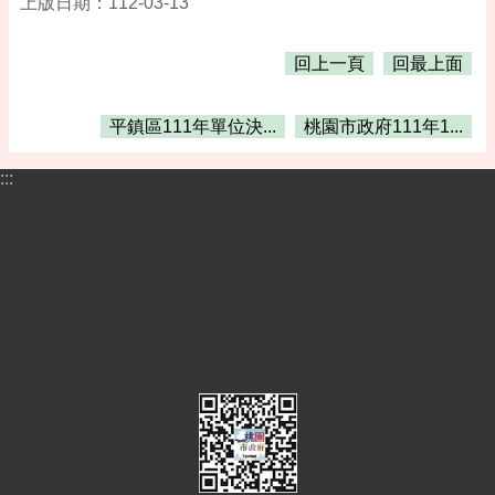
上版日期：112-03-13
告
便
回上一頁
回最上面
民
資
訊
平鎮區111年單位決...
桃園市政府111年1...
機
:::
關
通
訊
錄
相
關
資
料
活
動
報
名