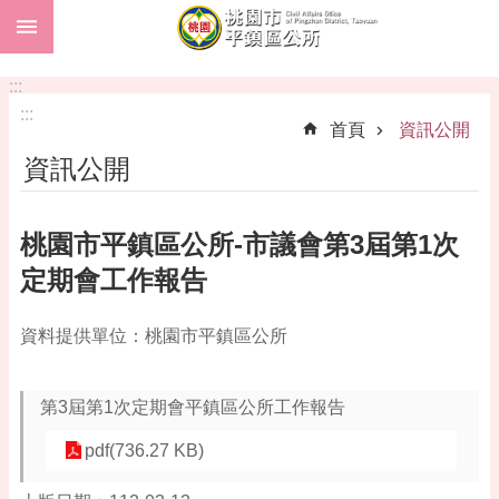
:::
跳到主要內容區塊
市
民
:::
卡
:::
首頁
資訊公開
進
資訊公開
階
搜
尋
桃園市平鎮區公所-市議會第3屆第1次
定期會工作報告
本
資料提供單位：桃園市平鎮區公所
區
介
紹
第3屆第1次定期會平鎮區公所工作報告
訊
pdf(736.27 KB)
息
公