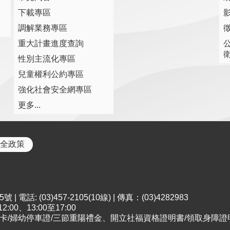
下載專區
調解業務專區
重大計畫進度查詢
性別主流化專區
兒童權利公約專區
強化社會安全網專區
更多...
全政策
電話: (03)457-2105(10線) | 傳真：(03)4282983
00、13:00至17:00
；申請市民卡/婦幼停車證/三節重陽禮金、開立社福資格證明書/領取身障