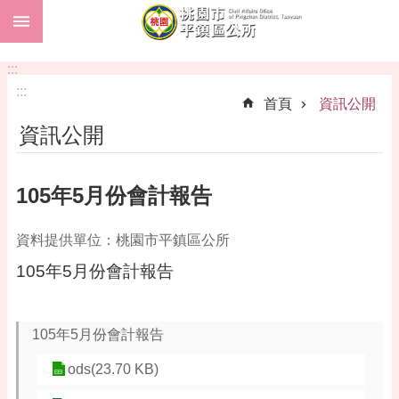
:::
跳到主要內容區塊
市
民
:::
卡
:::
首頁
資訊公開
進
資訊公開
階
搜
尋
105年5月份會計報告
資料提供單位：桃園市平鎮區公所
本
105年5月份會計報告
區
介
紹
105年5月份會計報告
訊
息
ods(23.70 KB)
公