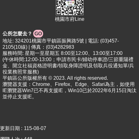
專
區
桃園市府Line
回
首
公所怎麼去？
GO
頁
地址: 324201桃園市平鎮區振興路5號 | 電話: (03)457-
網
2105(10線) | 傳真：(03)4282983
站
服務時間: 星期一至星期五 8:00至12:00、13:00至17:00
導
(午休時間:12:00-13:00；申請市民卡/婦幼停車證/三節重陽禮
金、開立社福資格證明書/領取身障證明及領取兵役通知單/兵
覽
役業務照常服務)
市
平鎮區公所版權所有 © 2023. All rights reserved.
政
瀏覽器支援：Chrome、Firefox、Edge、Safari為主，如使用
IE瀏覽器Win7已不再支援IE，Win10已於2022年6月15日淘汰
信
並停止支援IE。
箱
常
見
問
更新日期
115-08-07
答