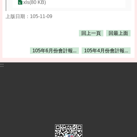
告
xls(80 KB)
便
上版日期：105-11-09
民
資
訊
回上一頁
回最上面
機
關
105年6月份會計報...
105年4月份會計報...
通
訊
:::
錄
相
關
資
料
活
動
報
名