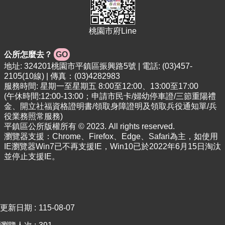
專
區
桃園市府Line
回
首
公所怎麼去？
GO
頁
地址: 324201桃園市平鎮區振興路5號 | 電話: (03)457-
網
2105(10線) | 傳真：(03)4282983
站
服務時間: 星期一至星期五 8:00至12:00、13:00至17:00
導
(午休時間:12:00-13:00；申請市民卡/婦幼停車證/三節重陽禮
金、開立社福資格證明書/領取身障證明及領取兵役通知單/兵
覽
役業務照常服務)
市
平鎮區公所版權所有 © 2023. All rights reserved.
政
瀏覽器支援：Chrome、Firefox、Edge、Safari為主，如使用
IE瀏覽器Win7已不再支援IE，Win10已於2022年6月15日淘汰
信
並停止支援IE。
箱
常
見
問
更新日期
115-08-07
答