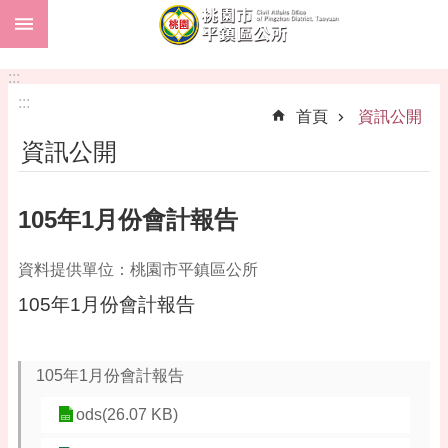
:::
跳到主要內容區塊
市
民
:::
卡
:::
首頁
資訊公開
進
資訊公開
階
搜
尋
105年1月份會計報告
資料提供單位：桃園市平鎮區公所
本
105年1月份會計報告
區
介
紹
105年1月份會計報告
訊
息
ods(26.07 KB)
公