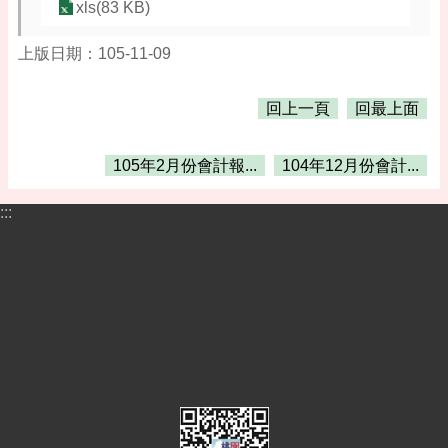
告
xls(83 KB)
便
上版日期：105-11-09
民
資
訊
回上一頁
回最上面
機
關
105年2月份會計報...
104年12月份會計...
通
訊
:::
錄
相
關
資
料
活
動
報
名