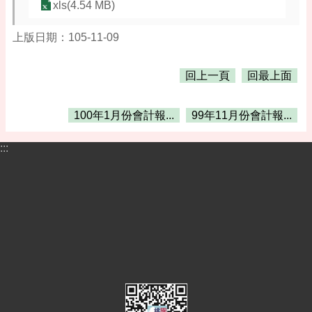
告
xls(4.54 MB)
便
上版日期：105-11-09
民
資
訊
回上一頁
回最上面
機
關
100年1月份會計報...
99年11月份會計報...
通
訊
:::
錄
相
關
資
料
活
動
報
名