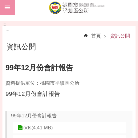
:::
跳到主要內容區塊
市
民
:::
卡
:::
首頁
資訊公開
進
資訊公開
階
搜
尋
99年12月份會計報告
資料提供單位：桃園市平鎮區公所
本
99年12月份會計報告
區
介
紹
99年12月份會計報告
訊
息
ods(4.41 MB)
公