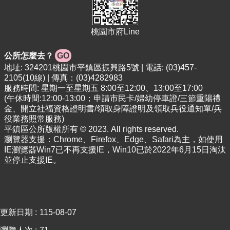
專
區
桃園市府Line
回
首
公所怎麼去？
GO
頁
地址: 324201桃園市平鎮區振興路5號 | 電話: (03)457-
網
2105(10線) | 傳真：(03)4282983
站
服務時間: 星期一至星期五 8:00至12:00、13:00至17:00
導
(午休時間:12:00-13:00；申請市民卡/婦幼停車證/三節重陽禮
金、開立社福資格證明書/領取身障證明及領取兵役通知單/兵
覽
役業務照常服務)
市
平鎮區公所版權所有 © 2023. All rights reserved.
政
瀏覽器支援：Chrome、Firefox、Edge、Safari為主，如使用
IE瀏覽器Win7已不再支援IE，Win10已於2022年6月15日淘汰
信
並停止支援IE。
箱
常
見
問
更新日期
115-08-07
答