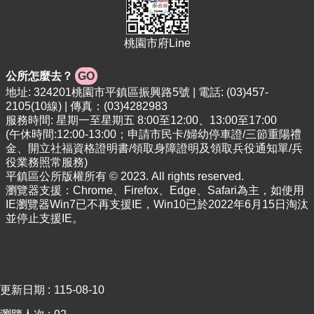
專
區
桃園市府Line
回
首
公所怎麼去？
GO
頁
地址: 324201桃園市平鎮區振興路5號 | 電話: (03)457-
網
2105(10線) | 傳真：(03)4282983
站
服務時間: 星期一至星期五 8:00至12:00、13:00至17:00
導
(午休時間:12:00-13:00；申請市民卡/婦幼停車證/三節重陽禮
金、開立社福資格證明書/領取身障證明及領取兵役通知單/兵
覽
役業務照常服務)
市
平鎮區公所版權所有 © 2023. All rights reserved.
政
瀏覽器支援：Chrome、Firefox、Edge、Safari為主，如使用
IE瀏覽器Win7已不再支援IE，Win10已於2022年6月15日淘汰
信
並停止支援IE。
箱
常
見
問
更新日期
115-08-10
答