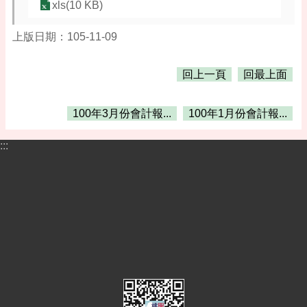
告
xls(10 KB)
便
上版日期：105-11-09
民
資
訊
回上一頁
回最上面
機
關
100年3月份會計報...
100年1月份會計報...
通
訊
:::
錄
相
關
資
料
活
動
報
名