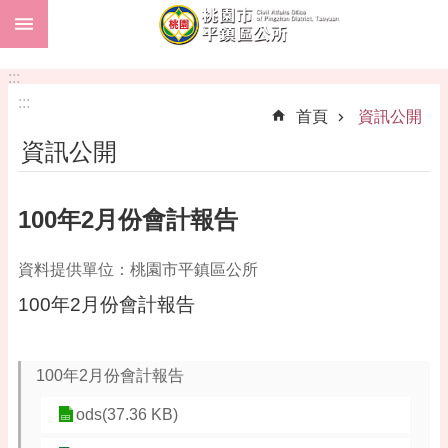
:::
跳到主要內容區塊
市
民
:::
卡
:::
首頁
資訊公開
進
資訊公開
階
搜
尋
100年2月份會計報告
資料提供單位：桃園市平鎮區公所
本
100年2月份會計報告
區
介
紹
100年2月份會計報告
訊
息
ods(37.36 KB)
公