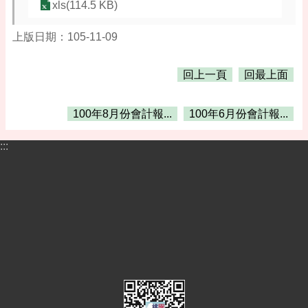
告
xls(114.5 KB)
便
上版日期：105-11-09
民
資
訊
回上一頁
回最上面
機
關
100年8月份會計報...
100年6月份會計報...
通
訊
:::
錄
相
關
資
料
活
動
報
名