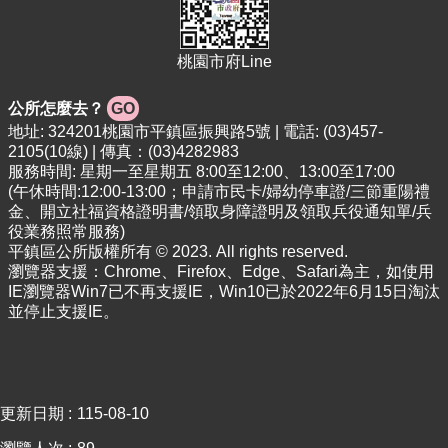
專
區
桃園市府Line
回
首
公所怎麼去？
GO
頁
地址: 324201桃園市平鎮區振興路5號 | 電話: (03)457-
網
2105(10線) | 傳真：(03)4282983
站
服務時間: 星期一至星期五 8:00至12:00、13:00至17:00
導
(午休時間:12:00-13:00；申請市民卡/婦幼停車證/三節重陽禮
金、開立社福資格證明書/領取身障證明及領取兵役通知單/兵
覽
役業務照常服務)
市
平鎮區公所版權所有 © 2023. All rights reserved.
政
瀏覽器支援：Chrome、Firefox、Edge、Safari為主，如使用
IE瀏覽器Win7已不再支援IE，Win10已於2022年6月15日淘汰
信
並停止支援IE。
箱
常
見
問
更新日期
115-08-10
答