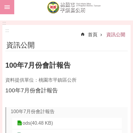
:::
跳到主要內容區塊
市
民
:::
卡
:::
首頁
資訊公開
進
資訊公開
階
搜
尋
100年7月份會計報告
資料提供單位：桃園市平鎮區公所
本
100年7月份會計報告
區
介
紹
100年7月份會計報告
訊
息
ods(40.48 KB)
公