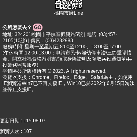
專
區
桃園市府Line
回
公所怎麼去？
GO
首
頁
地址: 324201桃園市平鎮區振興路5號 | 電話: (03)457-
2105(10線) | 傳真：(03)4282983
網
服務時間: 星期一至星期五 8:00至12:00、13:00至17:00
站
(午休時間:12:00-13:00；申請市民卡/婦幼停車證/三節重陽禮
導
金、開立社福資格證明書/領取身障證明及領取兵役通知單/兵
覽
役業務照常服務)
平鎮區公所版權所有 © 2023. All rights reserved.
市
瀏覽器支援：Chrome、Firefox、Edge、Safari為主，如使用
政
IE瀏覽器Win7已不再支援IE，Win10已於2022年6月15日淘汰
信
並停止支援IE。
箱
常
見
問
更新日期
115-08-07
答
瀏覽人次
107