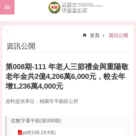
:::
跳到主要內容區塊
市
民
:::
卡
:::
首頁
資訊公開
進
資訊公開
階
搜
尋
第008期-111 年老人三節禮金與重陽敬
老年金共2億4,206萬6,000元，較去年
增1,236萬4,000元
本
區
介
資料提供單位：桃園市平鎮區公所
紹
訊
從數字看平鎮(第008期)
息
公
pdf(198.19 KB)