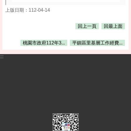
告
上版日期：112-04-14
便
民
資
回上一頁
回最上面
訊
機
桃園市政府112年3...
平鎮區里基層工作經費...
關
通
:::
訊
錄
相
關
資
料
活
動
報
名