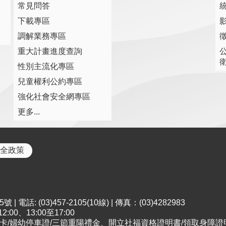
常見問答
下載專區
調解業務專區
重大計畫進度查詢
性別主流化專區
兒童權利公約專區
強化社會安全網專區
更多...
全政策
電話: (03)457-2105(10線) | 傳真：(03)4282983
00、13:00至17:00
；申請市民卡/婦幼停車證/三節重陽禮金、開立社福資格證明書/領取身障