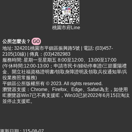
專
區
回
首
桃園市府Line
頁
公所怎麼去？
GO
網
地址: 324201桃園市平鎮區振興路5號 | 電話: (03)457-
站
2105(10線) | 傳真：(03)4282983
導
服務時間: 星期一至星期五 8:00至12:00、13:00至17:00
覽
(午休時間:12:00-13:00；申請市民卡/婦幼停車證/三節重陽禮
金、開立社福資格證明書/領取身障證明及領取兵役通知單/兵
市
役業務照常服務)
政
平鎮區公所版權所有 © 2023. All rights reserved.
信
瀏覽器支援：Chrome、Firefox、Edge、Safari為主，如使用
箱
IE瀏覽器Win7已不再支援IE，Win10已於2022年6月15日淘汰
並停止支援IE。
常
見
問
答
更新日期
115-08-07