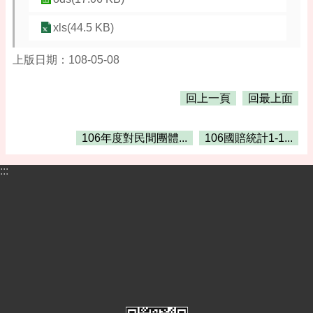
告
xls(44.5 KB)
便
民
資
上版日期：108-05-08
訊
回上一頁
回最上面
機
關
通
106年度對民間團體...
106國賠統計1-1...
訊
錄
:::
相
關
資
料
活
動
報
名