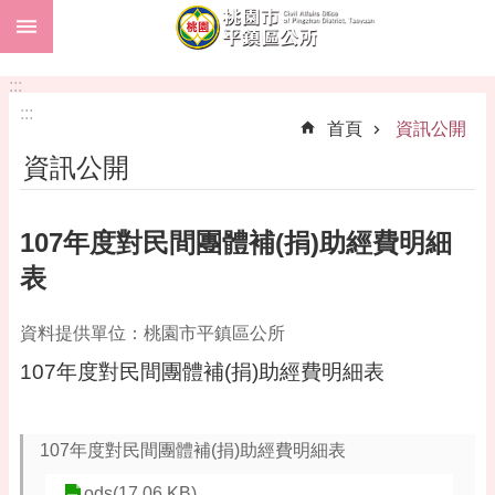
:::
跳到主要內容區塊
市
民
:::
卡
:::
首頁
資訊公開
進
資訊公開
階
搜
尋
107年度對民間團體補(捐)助經費明細
表
本
資料提供單位：桃園市平鎮區公所
區
介
107年度對民間團體補(捐)助經費明細表
紹
訊
107年度對民間團體補(捐)助經費明細表
息
公
ods(17.06 KB)