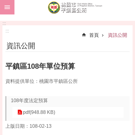
:::
跳到主要內容區塊
市
民
:::
卡
:::
首頁
資訊公開
進
資訊公開
階
搜
尋
平鎮區108年單位預算
資料提供單位：桃園市平鎮區公所
本
區
介
108年度法定預算
紹
pdf(948.88 KB)
訊
息
上版日期：108-02-13
公