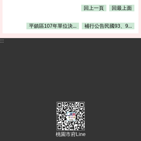
告
回上一頁
回最上面
便
民
平鎮區107年單位決...
補行公告民國93、9...
資
訊
:::
機
關
通
訊
錄
相
關
資
料
活
動
報
桃園市府Line
名