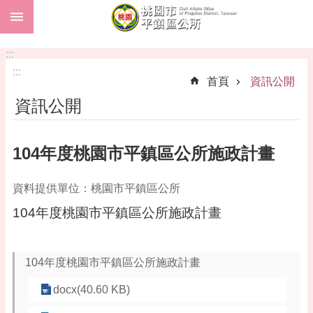
:::
跳到主要內容區塊
市
民
:::
卡
:::
首頁
資訊公開
進
資訊公開
階
搜
尋
104年度桃園市平鎮區公所施政計畫
資料提供單位：桃園市平鎮區公所
本
104年度桃園市平鎮區公所施政計畫
區
介
紹
104年度桃園市平鎮區公所施政計畫
訊
息
docx(40.60 KB)
公