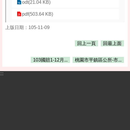
告
odt(21.04 KB)
便
pdf(503.64 KB)
民
資
上版日期：105-11-09
訊
機
回上一頁
回最上面
關
通
103國賠1-12月...
桃園市平鎮區公所-市...
訊
錄
:::
相
關
資
料
活
動
報
名