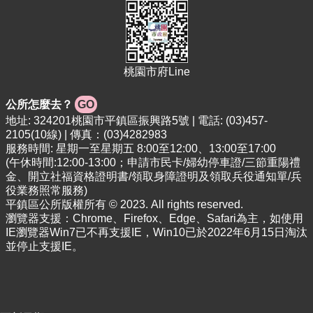
專
區
回
首
桃園市府Line
頁
網
公所怎麼去？
GO
站
地址: 324201桃園市平鎮區振興路5號 | 電話: (03)457-
導
2105(10線) | 傳真：(03)4282983
覽
服務時間: 星期一至星期五 8:00至12:00、13:00至17:00
(午休時間:12:00-13:00；申請市民卡/婦幼停車證/三節重陽禮
市
金、開立社福資格證明書/領取身障證明及領取兵役通知單/兵
政
役業務照常服務)
信
平鎮區公所版權所有 © 2023. All rights reserved.
瀏覽器支援：Chrome、Firefox、Edge、Safari為主，如使用
箱
IE瀏覽器Win7已不再支援IE，Win10已於2022年6月15日淘汰
常
並停止支援IE。
見
問
答