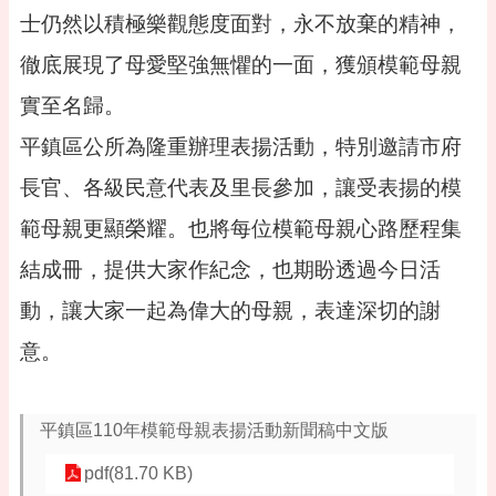
專
士仍然以積極樂觀態度面對，永不放棄的精神，
區
徹底展現了母愛堅強無懼的一面，獲頒模範母親
回
首
實至名歸。
頁
平鎮區公所為隆重辦理表揚活動，特別邀請市府
網
長官、各級民意代表及里長參加，讓受表揚的模
站
導
範母親更顯榮耀。也將每位模範母親心路歷程集
覽
結成冊，提供大家作紀念，也期盼透過今日活
市
政
動，讓大家一起為偉大的母親，表達深切的謝
信
箱
意。
常
見
平鎮區110年模範母親表揚活動新聞稿中文版
問
答
pdf(81.70 KB)