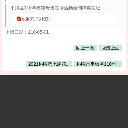
桃
園
平鎮區110年模範母親表揚活動新聞稿英文版
市
pdf(33.78 KB)
政
府
上版日期：110-05-01
隱
私
回上一頁
回最上面
權
政
策
2021桃園第七屆花...
桃園市平鎮區110年...
政
:::
府
網
站
資
料
開
放
宣
告