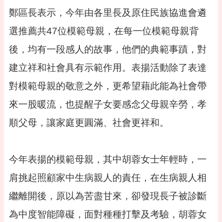
告
鄭區長表示，今年由各里長及原住民族協進會遴
便
選推薦共47位模範母親，在每一位模範母親背
民
資
後，均有一段感人的故事，他們的典範事蹟，對
訊
建立祥和社會具有示範作用。表揚活動除了表達
機
關
對模範母親的敬意之外，更希望藉此能為社會帶
通
訊
來一股暖流，也提醒子女要感念父母親辛勞，孝
錄
順父母，讓家庭更圓滿、社會更祥和。
相
關
資
今年表揚的模範母親，其中胡蓉女士年輕時，一
料
肩挑起照顧家中生病親人的責任，在生病親人相
活
動
繼離開後，原以為苦盡甘來，卻發現長子被診斷
報
名
為中度智能障礙，面對種種打擊及考驗，胡蓉女