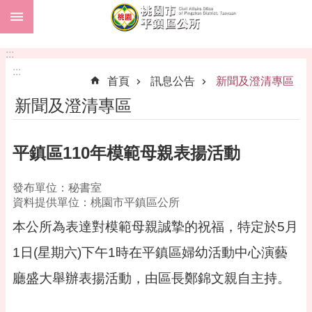
:::
跳到主要內容區塊
市
民
:::
卡
:::
首頁
訊息公告
新聞及澄清專區
進
新聞及澄清專區
階
搜
尋
平鎮區110年模範母親表揚活動
發布單位：秘書室
本
資料提供單位：桃園市平鎮區公所
區
本公所為表達對模範母親誠摯的祝福，特定於5月
介
紹
1日(星期六)下午1時在平鎮區婦幼活動中心演藝
訊
廳盛大舉辦表揚活動，由區長鄭錦文親自主持。
息
公