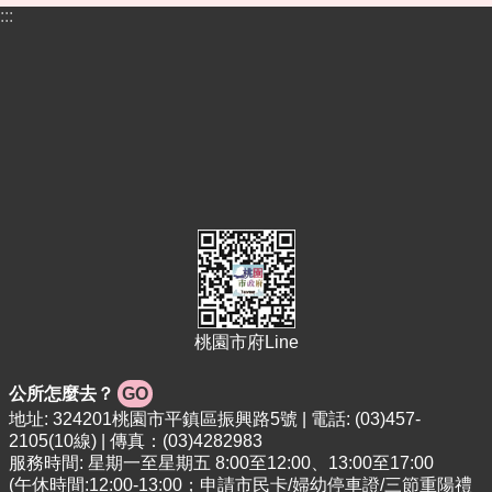
告
:::
便
民
資
訊
機
關
通
訊
錄
相
關
資
桃園市府Line
料
公所怎麼去？
GO
活
地址: 324201桃園市平鎮區振興路5號 | 電話: (03)457-
動
2105(10線) | 傳真：(03)4282983
報
服務時間: 星期一至星期五 8:00至12:00、13:00至17:00
名
(午休時間:12:00-13:00；申請市民卡/婦幼停車證/三節重陽禮