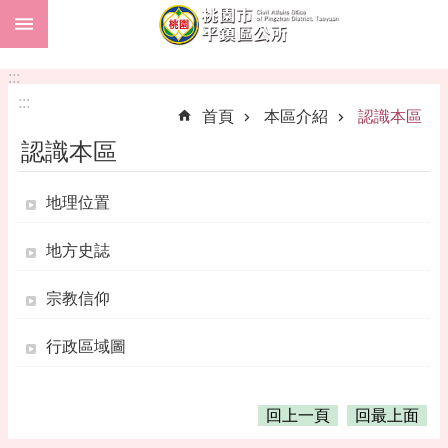
:::
跳到主要內容區塊
市
民
:::
卡
:::
首頁
本區介紹
認識本區
進
認識本區
階
搜
尋
地理位置
地方史誌
本
宗教信仰
區
介
行政區域圖
紹
訊
息
回上一頁
回最上面
公