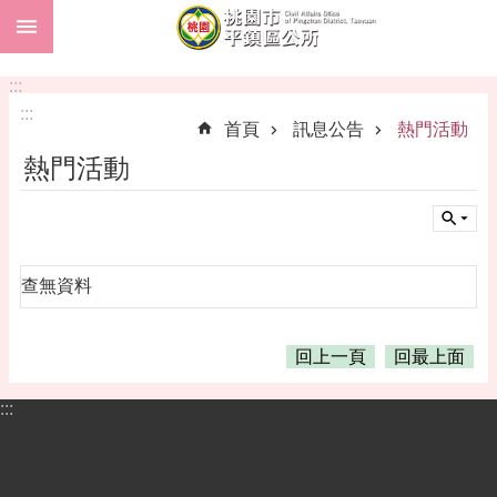
:::
跳到主要內容區塊
市
民
:::
卡
:::
首頁
訊息公告
熱門活動
進
熱門活動
階
搜
尋
查無資料
本
區
回上一頁
回最上面
介
紹
:::
訊
息
公