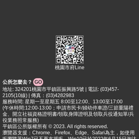
告
便
民
資
訊
機
關
通
訊
桃園市府Line
錄
公所怎麼去？
GO
相
關
地址: 324201桃園市平鎮區振興路5號 | 電話: (03)457-
資
2105(10線) | 傳真：(03)4282983
服務時間: 星期一至星期五 8:00至12:00、13:00至17:00
料
(午休時間:12:00-13:00；申請市民卡/婦幼停車證/三節重陽禮
活
金、開立社福資格證明書/領取身障證明及領取兵役通知單/兵
動
役業務照常服務)
平鎮區公所版權所有 © 2023. All rights reserved.
報
瀏覽器支援：Chrome、Firefox、Edge、Safari為主，如使用
名
IE瀏覽器Win7已不再支援IE，Win10已於2022年6月15日淘汰