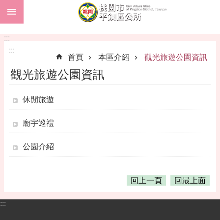
:::
跳到主要內容區塊
市
民
:::
卡
:::
首頁
本區介紹
觀光旅遊公園資訊
進
觀光旅遊公園資訊
階
搜
尋
休閒旅遊
廟宇巡禮
本
公園介紹
區
介
紹
回上一頁
回最上面
訊
息
:::
公