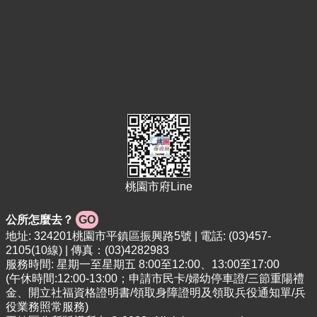
告
便
民
資
訊
機
關
通
訊
錄
桃園市府Line
相
關
資
公所怎麼去？
GO
料
地址: 324201桃園市平鎮區振興路5號 | 電話: (03)457-
2105(10線) | 傳真：(03)4282983
活
服務時間: 星期一至星期五 8:00至12:00、13:00至17:00
動
(午休時間:12:00-13:00；申請市民卡/婦幼停車證/三節重陽禮
報
金、開立社福資格證明書/領取身障證明及領取兵役通知單/兵
名
役業務照常服務)