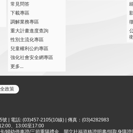
常見問答
下載專區
調解業務專區
重大計畫進度查詢
性別主流化專區
兒童權利公約專區
強化社會安全網專區
更多...
全政策
電話: (03)457-2105(10線) | 傳真：(03)4282983
00、13:00至17:00
；申請市民卡/婦幼停車證/三節重陽禮金、開立社福資格證明書/領取身障