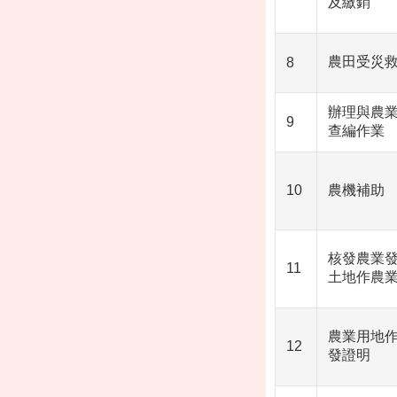
及繳銷
農田受災
8
辦理與農
9
查編作業
10
農機補助
核發農業發
11
土地作農
農業用地
12
發證明