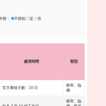
申辦：
不限制
是
否
處理時間
類型
郵寄、臨
官方審核天數：10 日
櫃
郵寄、臨