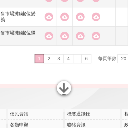
售市場攤(鋪)位變
名義
售市場攤(鋪)位繼
每頁筆數
1
2
3
4
...
6
關閉
便民資訊
機關通訊錄
各類申辦
聯絡資訊