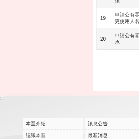
讓
申請公有零
19
更使用人
申請公有零
20
承
:::
本區介紹
訊息公告
認識本區
最新消息