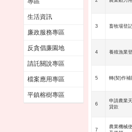
2
農業動力
專區
生活資訊
3
畜牧場登
廉政服務專區
反貪倡廉園地
4
養殖漁業
請託關說專區
5
轉(契)作
檔案應用專區
平鎮榕樹專區
申請農業
6
貸款
農業機械使
7