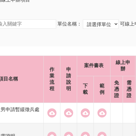
單位名稱：
可線上
線上申
案件書表
辦
作
申
業
請
項目名稱
流
說
免
需
下
範
程
明
憑
憑
載
例
證
證
役男申請暫緩徵兵處