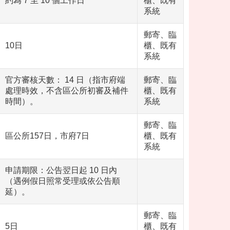
約為 7 至 10 個工作日
櫃、既有
系統
郵寄、臨
10日
櫃、既有
系統
官方審核天數： 14 日（指市府端
郵寄、臨
處理時效，不含區公所初審及補件
櫃、既有
時間）。
系統
郵寄、臨
區公所157日，市府7日
櫃、既有
系統
申請期限：公告翌日起 10 日內
（遇例假日照常受理或依公告順
延）。
郵寄、臨
5日
櫃、既有