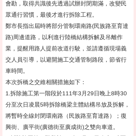
專
會勘，取得共識後先透過試辦封閉期滿，改變民
區
眾通行習慣，最後才進行拆除工程。
回
鄭市長指出屆時將部分管制環南路(民族路至育達
首
頁
路)周邊道路，以利進行陸橋結構拆解及吊離作
網
業，提醒用路人提前改道行駛，並請遵循現場義
站
導
交人員引導，以避開施工交通管制路段，節省行
覽
車時間。
市
本次拆橋之交維相關措施如下：
政
信
1.拆除施工第一階段於111年3月29日晚上8時30
箱
分至次日凌晨5時拆除橋梁主體結構吊放及拆解，
常
見
將暫時全線封閉環南路（民族路至育達路）；復
問
答
興街、廣平街(廣德街至廣成街)之雙向車道。