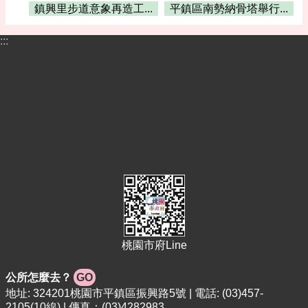
鎮興里步道意象再造工...
平鎮區南勢納骨塔舉行...
網
站
:::
安
全
政
策
桃園市府Line
公所怎麼去？
GO
地址: 324201桃園市平鎮區振興路5號 | 電話: (03)457-
2105(10線) | 傳真：(03)4282983