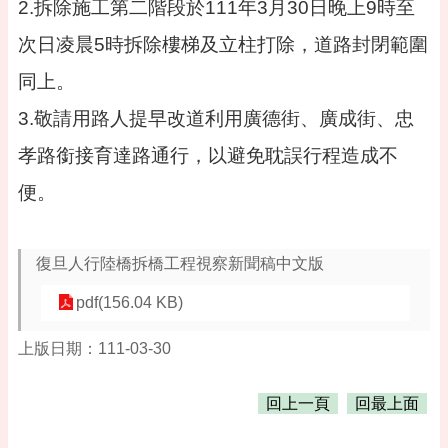
桃
2.拆除施工第二階段於111年3月30日晚上9時至
園
次日凌晨5時拆除樓梯及立柱打除，道路封閉範圍
市
政
同上。
府
3.敬請用路人提早改道利用廣德街、廣成街、忠
隱
孝路銜接育達路通行，以避免耽誤行程造成不
私
權
便。
政
策
政
復旦人行陸橋拆橋工程視察新聞稿中文版
府
網
pdf(156.04 KB)
站
資
上版日期：111-03-30
料
開
放
回上一頁
回最上面
宣
告