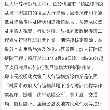
告
旦人行陸橋拆除工程)，位於桃園市平鎮區環南路
便
及廣平街路口的復旦人行陸橋，因現況使用率過
民
資
低且陸橋墩柱及階梯相連體積龐大，常造成民眾
訊
及用路人視覺、行動阻礙。故桃園市政府養護工
機
程處先行辦理試封閉作業，期滿後核定廢除，為
關
通
提升本市用路品質及優化市容景觀，該人行陸橋
訊
錄
拆除工程，將訂於111年3月29日晚上8時30分起
相
至次日凌晨5時進行復旦陸橋大樑拆除作業。
關
資
鄭市長說明此次復旦人行陸橋拆除作業是依照
料
「桃園市政府人行陸橋與地下道存廢評估標準作
活
業程序」辦理，由平鎮區公所、養工處、交通
動
報
局、復旦國小、里辦公處及地方民意代表等進行
名