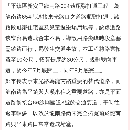
告
「平鎮區新安里龍南路654巷瓶頸打通工程」為
便
龍南路654巷連接東光路口之道路瓶頸打通，該
民
資
路段毗鄰住宅區及兒童遊樂場用地等，該處道路
訊
狹窄容易造成會車不易，導致用路尖峰時段壅塞
機
關
需繞路而行，易發生交通事故，本工程將路寬拓
通
寬至10公尺，拓寬長度約30公尺，規劃雙向車
訊
錄
道，於今年7月底開工，同年8月底完工。
相
鄭市長表示東光路為龍南路重要的替代道路，而
關
資
龍南路為平鎮與大溪來往之重要道路，亦是平面
料
道路銜接台66線與國道3號的交通要道，平時往
活
動
返車輛多，以致於龍南路尚未完全拓寬前於龍南
報
路與平東路口常常造成堵塞。
名