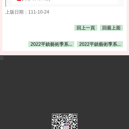
桃
園
上版日期：111-10-24
市
政
府
回上一頁
回最上面
隱
2022平鎮藝術季系...
2022平鎮藝術季系...
私
權
政
:::
策
政
府
網
站
資
料
開
放
宣
告