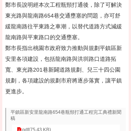
專
鄭市長說明經本次工程瓶頸打通後，除了可解決
區
東光路與龍南路654巷交通壅塞的問題，亦可舒
回
緩龍南路往平東路之車潮，以替代道路方式減緩
首
頁
龍南路與平東路口的交通壅塞。
網
鄭市長指出桃園市政府致力推動與規劃平鎮區新
站
導
安里各項建設，包括龍南路與洪圳路口道路拓
覽
寬、東光路201巷新闢道路規劃、兒三十四公園
市
政
規劃，各項建設的規劃市府將逐步落實，讓平鎮
信
更進步。
箱
常
見
平鎮區新安里龍南路654巷瓶頸打通工程完工典禮新聞
問
稿
答
pdf(75.43 KB)