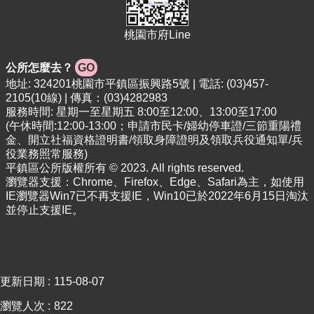
網
桃園市府Line
站
安
公所怎麼去？
GO
全
政
地址: 324201桃園市平鎮區振興路5號 | 電話: (03)457-
策
2105(10線) | 傳真：(03)4282983
服務時間: 星期一至星期五 8:00至12:00、13:00至17:00
(午休時間:12:00-13:00；申請市民卡/婦幼停車證/三節重陽禮
金、開立社福資格證明書/領取身障證明及領取兵役通知單/兵
役業務照常服務)
平鎮區公所版權所有 © 2023. All rights reserved.
瀏覽器支援：Chrome、Firefox、Edge、Safari為主，如使用
IE瀏覽器Win7已不再支援IE，Win10已於2022年6月15日淘汰
並停止支援IE。
更新日期
115-08-07
瀏覽人次
822