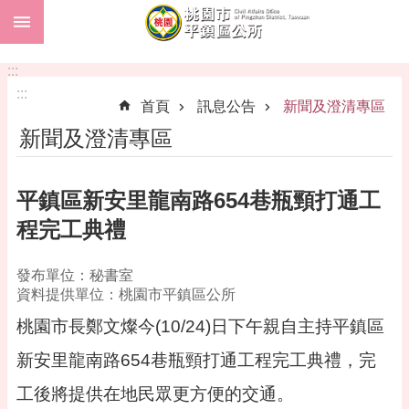
:::
跳到主要內容區塊
市
民
:::
卡
:::
首頁
訊息公告
新聞及澄清專區
進
新聞及澄清專區
階
搜
尋
平鎮區新安里龍南路654巷瓶頸打通工
程完工典禮
本
發布單位：秘書室
區
資料提供單位：桃園市平鎮區公所
介
紹
桃園市長鄭文燦今(10/24)日下午親自主持平鎮區
訊
新安里龍南路654巷瓶頸打通工程完工典禮，完
息
工後將提供在地民眾更方便的交通。
公