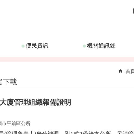
便民資訊
機關通訊錄
首
案下載
寓大廈管理組織報備證明
園市平鎮區公所
員(管理負責人)身分辦理，附1式2份給本公所，另請