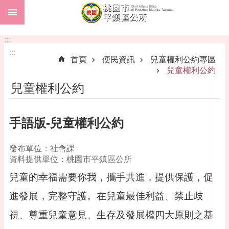
:::
跳到主要內容區塊
市
民
:::
卡
:::
首頁
便民資訊
兒童權利公約專區
進
兒童權利公約
階
兒童權利公約
搜
尋
手語版-兒童權利公約
本
發布單位：社會課
區
資料提供單位：桃園市平鎮區公所
介
兒童的幸福需要你我，攜手共進，提供保護，促
紹
進發展，完整守護。在兒童最佳利益、禁止歧
訊
息
視、尊重兒童意見、生存及發展權四大原則之基
公