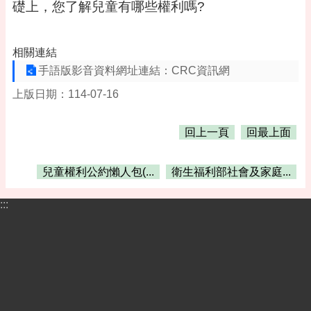
告
礎上，您了解兒童有哪些權利嗎?
便
民
相關連結
資
手語版影音資料網址連結：CRC資訊網
訊
上版日期：114-07-16
機
關
通
回上一頁
回最上面
訊
錄
兒童權利公約懶人包(...
衛生福利部社會及家庭...
相
關
:::
資
料
活
動
報
名