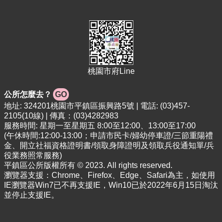
專
區
回
首
頁
桃園市府Line
網
站
公所怎麼去？
GO
導
覽
地址: 324201桃園市平鎮區振興路5號 | 電話: (03)457-
2105(10線) | 傳真：(03)4282983
市
服務時間: 星期一至星期五 8:00至12:00、13:00至17:00
政
(午休時間:12:00-13:00；申請市民卡/婦幼停車證/三節重陽禮
信
金、開立社福資格證明書/領取身障證明及領取兵役通知單/兵
箱
役業務照常服務)
平鎮區公所版權所有 © 2023. All rights reserved.
常
瀏覽器支援：Chrome、Firefox、Edge、Safari為主，如使用
見
IE瀏覽器Win7已不再支援IE，Win10已於2022年6月15日淘汰
問
並停止支援IE。
答