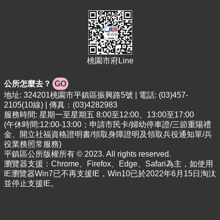
專
區
回
首
頁
桃園市府Line
網
站
公所怎麼去？
GO
導
地址: 324201桃園市平鎮區振興路5號 | 電話: (03)457-
覽
2105(10線) | 傳真：(03)4282983
服務時間: 星期一至星期五 8:00至12:00、13:00至17:00
市
(午休時間:12:00-13:00；申請市民卡/婦幼停車證/三節重陽禮
政
金、開立社福資格證明書/領取身障證明及領取兵役通知單/兵
信
役業務照常服務)
箱
平鎮區公所版權所有 © 2023. All rights reserved.
瀏覽器支援：Chrome、Firefox、Edge、Safari為主，如使用
常
IE瀏覽器Win7已不再支援IE，Win10已於2022年6月15日淘汰
見
並停止支援IE。
問
答