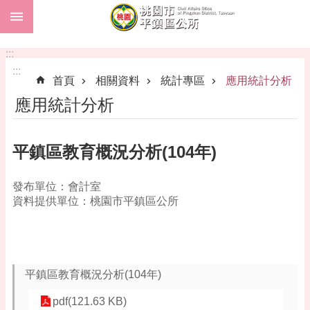
:::
跳到主要內容區塊
市
民
:::
卡
:::
首頁
相關資料
統計專區
應用統計分析
進
應用統計分析
階
搜
尋
平鎮區教育概況分析(104年)
發布單位：會計室
本
資料提供單位：桃園市平鎮區公所
區
介
紹
訊
平鎮區教育概況分析(104年)
息
公
pdf(121.63 KB)