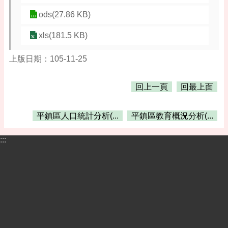
告
ods(27.86 KB)
便
民
xls(181.5 KB)
資
訊
上版日期：105-11-25
機
關
回上一頁
回最上面
通
訊
平鎮區人口統計分析(...
平鎮區教育概況分析(...
錄
相
:::
關
資
料
活
動
報
名