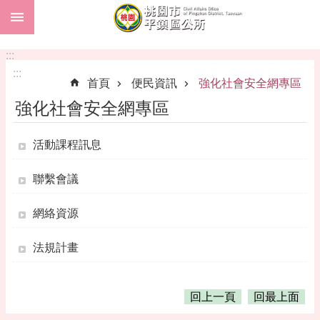
:::
跳到主要內容區塊
市
民
:::
卡
:::
首頁
便民資訊
強化社會安全網專區
進
強化社會安全網專區
階
搜
尋
活動課程訊息
聯繫會議
本
網絡資源
區
介
法規計畫
紹
訊
息
回上一頁
回最上面
公