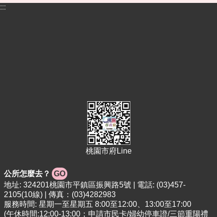
告
:::
便
民
資
訊
機
關
通
訊
錄
相
關
資
桃園市府Line
料
公所怎麼去？
GO
活
地址: 324201桃園市平鎮區振興路5號 | 電話: (03)457-
動
2105(10線) | 傳真：(03)4282983
報
服務時間: 星期一至星期五 8:00至12:00、13:00至17:00
名
(午休時間:12:00-13:00；申請市民卡/婦幼停車證/三節重陽禮