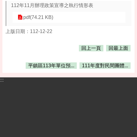
告
112年11月辦理政策宣導之執行情形表
便
pdf(74.21 KB)
民
資
上版日期：112-12-22
訊
機
回上一頁
回最上面
關
通
訊
平鎮區113年單位預...
111年度對民間團體...
錄
:::
相
關
資
料
活
動
報
名