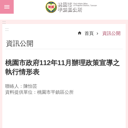
:::
跳到主要內容區塊
市
民
:::
卡
:::
首頁
資訊公開
進
資訊公開
階
搜
尋
桃園市政府112年11月辦理政策宣導之
執行情形表
本
聯絡人：陳怡芸
區
資料提供單位：桃園市平鎮區公所
介
紹
訊
息
公