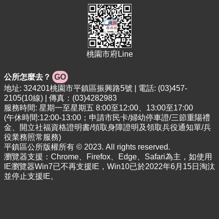
專
區
回
首
桃園市府Line
頁
網
公所怎麼去？
GO
站
地址: 324201桃園市平鎮區振興路5號 | 電話: (03)457-
導
2105(10線) | 傳真：(03)4282983
覽
服務時間: 星期一至星期五 8:00至12:00、13:00至17:00
(午休時間:12:00-13:00；申請市民卡/婦幼停車證/三節重陽禮
市
金、開立社福資格證明書/領取身障證明及領取兵役通知單/兵
政
役業務照常服務)
信
平鎮區公所版權所有 © 2023. All rights reserved.
箱
瀏覽器支援：Chrome、Firefox、Edge、Safari為主，如使用
IE瀏覽器Win7已不再支援IE，Win10已於2022年6月15日淘汰
常
並停止支援IE。
見
問
答