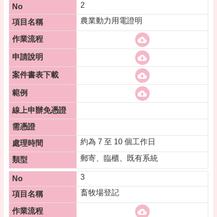
專
2
區
農業動力用電證明
回
首
頁
網
站
導
覽
市
政
信
約為 7 至 10 個工作日
箱
郵寄、臨櫃、既有系統
常
3
見
問
畜牧場登記
答