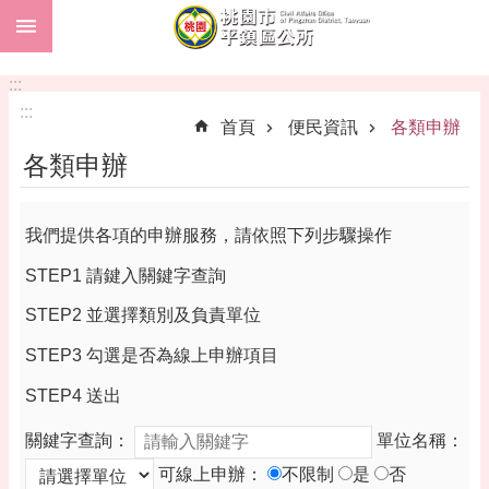
:::
跳到主要內容區塊
市
民
:::
卡
:::
首頁
便民資訊
各類申辦
進
各類申辦
階
搜
尋
我們提供各項的申辦服務，請依照下列步驟操作
STEP1 請鍵入關鍵字查詢
本
STEP2 並選擇類別及負責單位
區
STEP3 勾選是否為線上申辦項目
介
紹
STEP4 送出
訊
關鍵字查詢：
單位名稱：
息
公
可線上申辦：
不限制
是
否