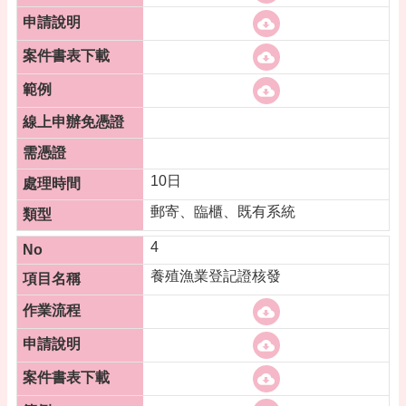
桃
園
市
政
府
隱
私
權
政
10日
策
郵寄、臨櫃、既有系統
政
4
府
網
養殖漁業登記證核發
站
資
料
開
放
宣
告