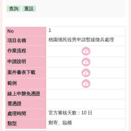
告
便
民
資
1
訊
桃園僑民役男申請暫緩徵兵處理
機
關
通
訊
錄
相
關
資
料
活
官方審核天數：10 日
動
報
郵寄、臨櫃
名