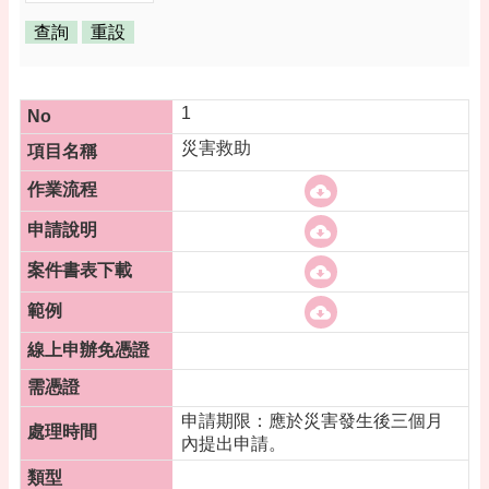
告
便
民
資
1
訊
災害救助
機
關
通
訊
錄
相
關
資
料
活
申請期限：應於災害發生後三個月
動
內提出申請。
報
名