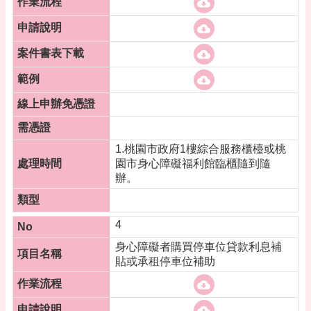
桃
園
市
政
府
隱
私
權
政
1.桃園市政府1樓綜合服務櫃檯或桃
策
園市身心障礙福利館臨櫃隨到隨
政
辦。
府
網
站
4
資
身心障礙者購買停車位貸款利息補
料
貼或承租停車位補助
開
放
宣
告