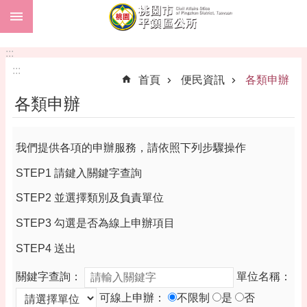
:::
跳到主要內容區塊
市
民
:::
卡
:::
首頁
便民資訊
各類申辦
進
各類申辦
階
搜
尋
我們提供各項的申辦服務，請依照下列步驟操作
STEP1 請鍵入關鍵字查詢
本
STEP2 並選擇類別及負責單位
區
STEP3 勾選是否為線上申辦項目
介
紹
STEP4 送出
訊
關鍵字查詢：
單位名稱：
息
公
可線上申辦：
不限制
是
否