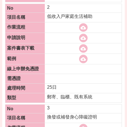
專
區
2
低收入戶家庭生活補助
回
首
頁
網
站
導
覽
市
政
信
25日
箱
郵寄、臨櫃、既有系統
常
見
3
問
換發或補發身心障礙證明
答