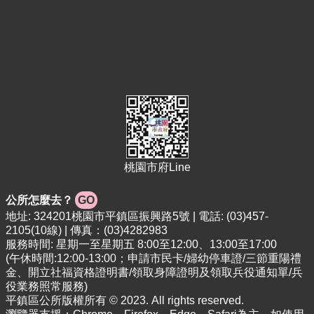
告
便
民
資
訊
機
關
通
訊
錄
桃園市府Line
相
公所怎麼去？
GO
關
資
地址: 324201桃園市平鎮區振興路5號 | 電話: (03)457-
料
2105(10線) | 傳真：(03)4282983
服務時間: 星期一至星期五 8:00至12:00、13:00至17:00
活
(午休時間:12:00-13:00；申請市民卡/婦幼停車證/三節重陽禮
動
金、開立社福資格證明書/領取身障證明及領取兵役通知單/兵
報
役業務照常服務)
平鎮區公所版權所有 © 2023. All rights reserved.
名