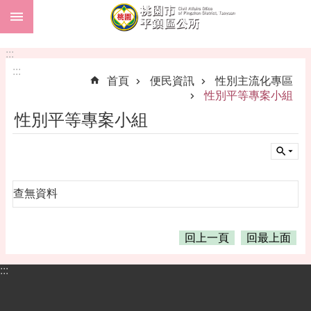
:::
跳到主要內容區塊
市
民
:::
卡
:::
首頁
便民資訊
性別主流化專區
進
性別平等專案小組
階
性別平等專案小組
搜
尋
查無資料
本
區
介
回上一頁
回最上面
紹
:::
訊
息
公