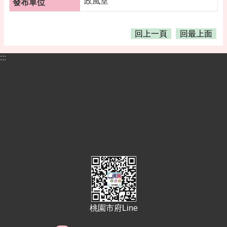
政風室
告
便
民
回上一頁
回最上面
資
訊
:::
機
關
通
訊
錄
相
關
資
料
活
動
報
桃園市府Line
名