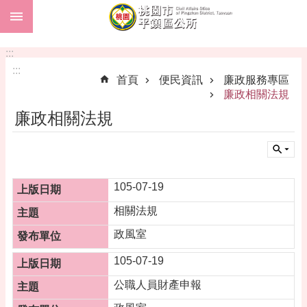
:::
跳到主要內容區塊
市
民
:::
卡
:::
首頁
便民資訊
廉政服務專區
進
廉政相關法規
階
廉政相關法規
搜
尋
105-07-19
本
相關法規
區
介
政風室
紹
105-07-19
訊
息
公職人員財產申報
公