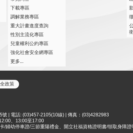
下載專區
調解業務專區
重大計畫進度查詢
性別主流化專區
兒童權利公約專區
強化社會安全網專區
更多...
全政策
電話: (03)457-2105(10線) | 傳真：(03)4282983
00、13:00至17:00
；申請市民卡/婦幼停車證/三節重陽禮金、開立社福資格證明書/領取身障