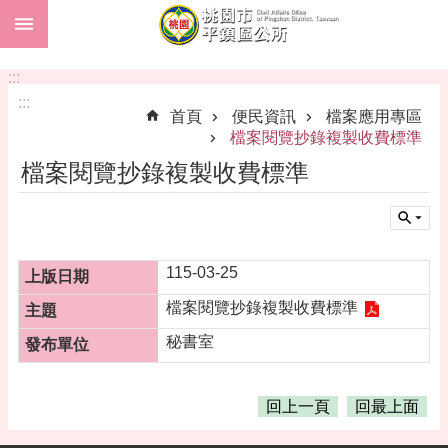
:::
跳到主要內容區塊
市
民
:::
卡
:::
首頁
便民資訊
檔案應用專區
進
檔案閱覽抄錄複製收費標準
階
檔案閱覽抄錄複製收費標準
搜
尋
115-03-25
本
檔案閱覽抄錄複製收費標準
區
介
秘書室
紹
訊
回上一頁
回最上面
息
公