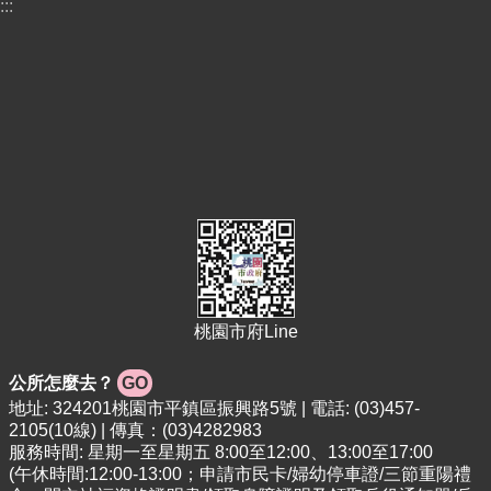
告
:::
便
民
資
訊
機
關
通
訊
錄
相
關
桃園市府Line
資
料
公所怎麼去？
GO
活
地址: 324201桃園市平鎮區振興路5號 | 電話: (03)457-
動
2105(10線) | 傳真：(03)4282983
報
服務時間: 星期一至星期五 8:00至12:00、13:00至17:00
名
(午休時間:12:00-13:00；申請市民卡/婦幼停車證/三節重陽禮