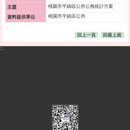
告
桃園市平鎮區公所公務統計方案
便
桃園市平鎮區公所
民
資
訊
回上一頁
回最上面
機
關
:::
通
訊
錄
相
關
資
料
活
動
報
名