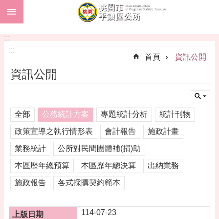
:::
跳到主要內容區塊
市
民
:::
卡
:::
首頁
資訊公開
進
資訊公開
階
搜
尋
全部
公務統計方案
專題統計分析
統計刊物
政策宣導之執行情形表
會計報告
施政計畫
本
業務統計
公所對民間團體補(捐)助
區
介
本區歷年總預算
本區歷年總決算
出納業務
紹
施政報告
各式採購契約範本
訊
息
公
114-07-23