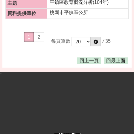
平鎮區教育概況分析(104年)
桃園市平鎮區公所
1
2
/
35
每頁筆數
回上一頁
回最上面
:::