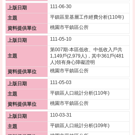
專
111-06-30
區
平鎮區里基層工作經費分析(110年)
回
首
桃園市平鎮區公所
頁
111-05-10
網
第007期-本區低收、中低收入戶共
站
1,149戶(2,979人)，其中361戶(481
導
人)領有身心障礙證明
覽
桃園市平鎮區公所
市
政
111-05-03
信
平鎮區人口統計分析(110年)
箱
桃園市平鎮區公所
常
見
110-03-31
問
答
平鎮區人口統計分析(109年)