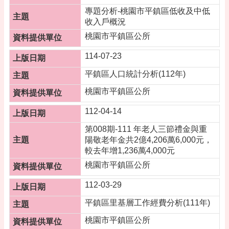
告
專題分析-桃園市平鎮區低收及中低
便
收入戶概況
民
桃園市平鎮區公所
資
訊
114-07-23
機
平鎮區人口統計分析(112年)
關
桃園市平鎮區公所
通
訊
112-04-14
錄
第008期-111 年老人三節禮金與重
相
陽敬老年金共2億4,206萬6,000元，
關
較去年增1,236萬4,000元
資
桃園市平鎮區公所
料
112-03-29
活
動
平鎮區里基層工作經費分析(111年)
報
名
桃園市平鎮區公所