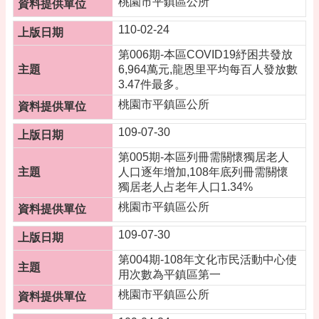
桃園市平鎮區公所
桃
園
110-02-24
市
政
第006期-本區COVID19紓困共發放
府
6,964萬元,龍恩里平均每百人發放數
3.47件最多。
隱
桃園市平鎮區公所
私
權
109-07-30
政
策
第005期-本區列冊需關懷獨居老人
人口逐年增加,108年底列冊需關懷
政
獨居老人占老年人口1.34%
府
桃園市平鎮區公所
網
站
109-07-30
資
料
第004期-108年文化市民活動中心使
開
用次數為平鎮區第一
放
桃園市平鎮區公所
宣
告