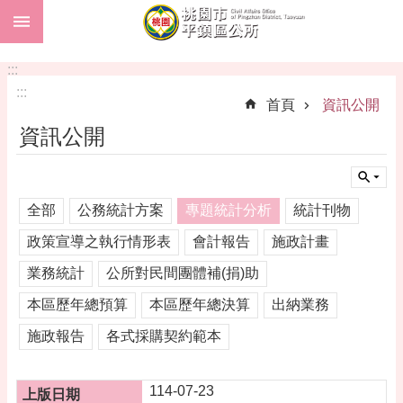
:::
跳到主要內容區塊
市
民
:::
卡
:::
首頁
資訊公開
進
資訊公開
階
搜
尋
全部
公務統計方案
專題統計分析
統計刊物
政策宣導之執行情形表
會計報告
施政計畫
本
業務統計
公所對民間團體補(捐)助
區
介
本區歷年總預算
本區歷年總決算
出納業務
紹
施政報告
各式採購契約範本
訊
息
公
114-07-23