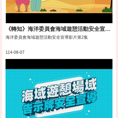
專
區
回
首
《轉知》海洋委員會海域遊憩活動安全宣導影片第2集
頁
海洋委員會海域遊憩活動安全宣導影片第2集
網
站
導
114-08-07
覽
市
政
信
箱
常
見
問
答