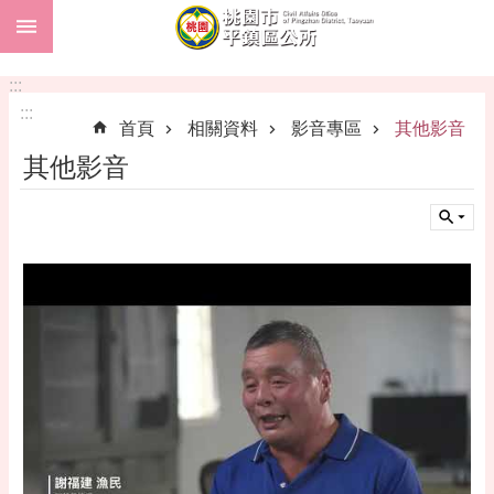
:::
跳到主要內容區塊
市
民
:::
卡
:::
首頁
相關資料
影音專區
其他影音
進
其他影音
階
搜
尋
本
區
介
紹
訊
息
公