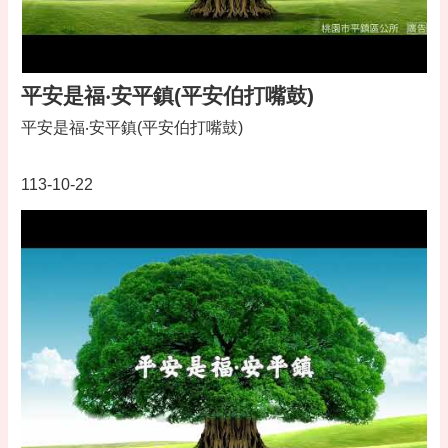
網
站
安
平安是福‧安平鎮(平安伯打嘴鼓)
全
政
平安是福‧安平鎮(平安伯打嘴鼓)
策
113-10-22