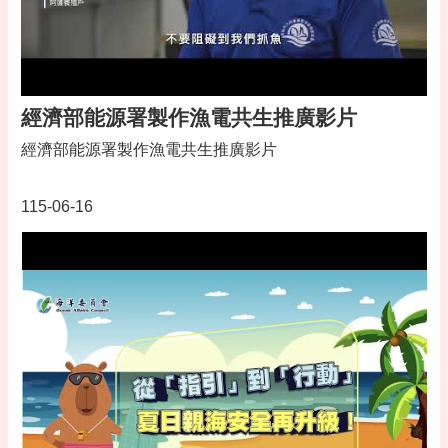
告
便
民
資
訊
經濟部能源署製作漁電共生推廣影片
機
經濟部能源署製作漁電共生推廣影片
關
通
115-06-16
訊
錄
相
關
資
料
活
動
報
名