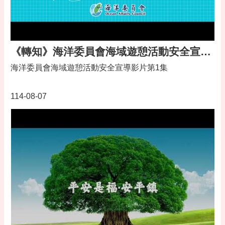
桃
園
市
政
府
《轉知》海洋委員會海域遊憩活動安全宣導影片第1集
隱
海洋委員會海域遊憩活動安全宣導影片第1集
私
權
114-08-07
政
策
政
府
網
站
資
料
開
放
宣
告